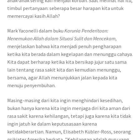
anak-anak sering kali menjadi korban. Saat melihat hal itu,
timbul pertanyaan: seberapa besar harapan kita untuk
memercayai kasih Allah?
Mark Yaconelli dalam buku
Karunia Penderitaan:
Menemukan Allah dalam Situasi Sulit dan Mencekam,
menjelaskan bahwa kita menjadi penuh pengharapan
ketika kita berada dalam kegelapan dan menunggu cahaya.
Kita dapat berharap ketika kita bersikap jujur satu sama
lain tentang rasa sakit kita dan kemudian menunggu,
bersama, agar Allah menunjukkan jalan kepada kita
menuju penyembuhan.
Masing-masing dari kita ingin menghindari kesedihan,
bukan hanya karena kita ingin menjaga diri kita aman dari
rasa sakit karena kehilangan, tetapi juga karena kita tidak
ingin jatuh ke dalam keputusasaan karena
ketidakberartian. Namun, Elisabeth Kübler-Ross, seorang
psikiater Amerika berkata, ”Kehilangan adalah guru yang