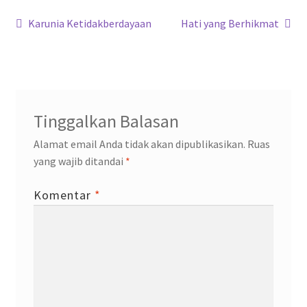
o
p
m
n
Navigasi
k
p
Previous
Next
Karunia Ketidakberdayaan
Hati yang Berhikmat
post:
post:
pos
Tinggalkan Balasan
Alamat email Anda tidak akan dipublikasikan.
Ruas
yang wajib ditandai
*
Komentar
*