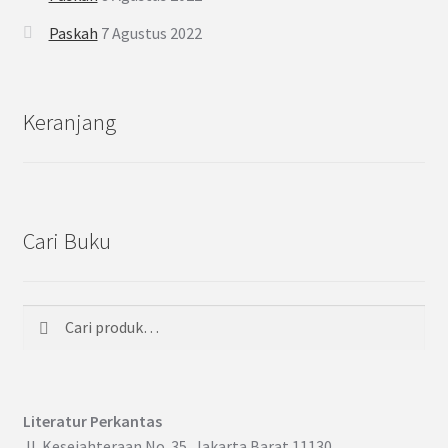
Paskah
7 Agustus 2022
Keranjang
Cari Buku
Cari
Pencarian
untuk:
Literatur Perkantas
Jl. Kesejahteraan No. 35, Jakarta Barat 11130