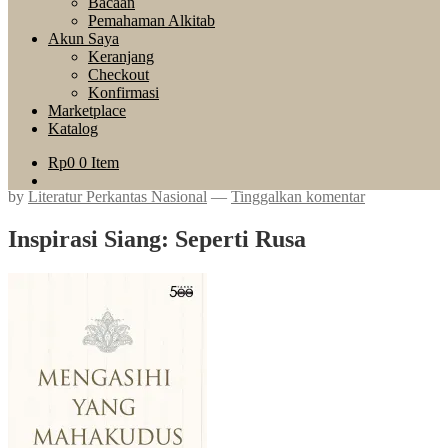
Bacaan
Pemahaman Alkitab
Akun Saya
Keranjang
Checkout
Konfirmasi
Marketplace
Katalog
Rp
0
0 Item
by
Literatur Perkantas Nasional
—
Tinggalkan komentar
Inspirasi Siang: Seperti Rusa