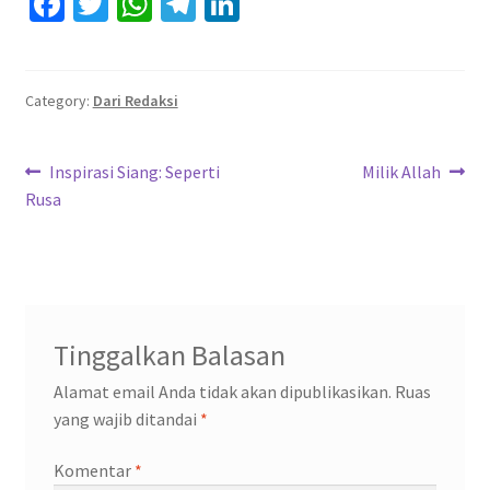
Fa
T
W
Te
Li
ce
wi
h
le
n
b
tt
at
gr
ke
o
er
sA
a
dI
Category:
Dari Redaksi
o
p
m
n
Navigasi
k
p
Previous
Next
Inspirasi Siang: Seperti
Milik Allah
post:
post:
Rusa
pos
Tinggalkan Balasan
Alamat email Anda tidak akan dipublikasikan.
Ruas
yang wajib ditandai
*
Komentar
*