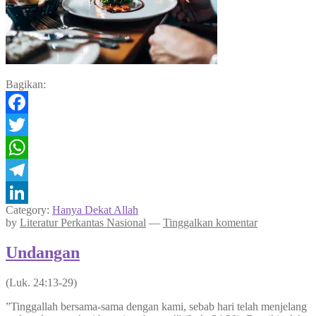
Bagikan:
Facebook
Twitter
WhatsApp
Telegram
Category:
Hanya Dekat Allah
LinkedIn
by
Literatur Perkantas Nasional
—
Tinggalkan komentar
Undangan
(Luk. 24:13-29)
”Tinggallah bersama-sama dengan kami, sebab hari telah menjelang