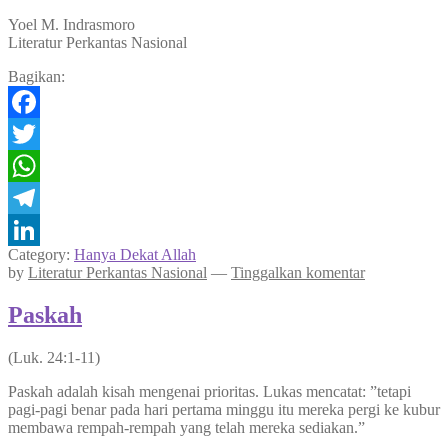
Yoel M. Indrasmoro
Literatur Perkantas Nasional
Bagikan:
Facebook
Twitter
WhatsApp
Telegram
Category:
Hanya Dekat Allah
LinkedIn
by
Literatur Perkantas Nasional
—
Tinggalkan komentar
Paskah
(Luk. 24:1-11)
Paskah adalah kisah mengenai prioritas. Lukas mencatat: ”tetapi
pagi-pagi benar pada hari pertama minggu itu mereka pergi ke kubur
membawa rempah-rempah yang telah mereka sediakan.”