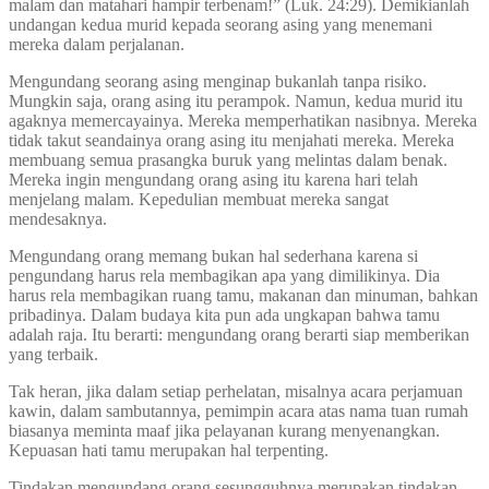
malam dan matahari hampir terbenam!” (Luk. 24:29). Demikianlah
undangan kedua murid kepada seorang asing yang menemani
mereka dalam perjalanan.
Mengundang seorang asing menginap bukanlah tanpa risiko.
Mungkin saja, orang asing itu perampok. Namun, kedua murid itu
agaknya memercayainya. Mereka memperhatikan nasibnya. Mereka
tidak takut seandainya orang asing itu menjahati mereka. Mereka
membuang semua prasangka buruk yang melintas dalam benak.
Mereka ingin mengundang orang asing itu karena hari telah
menjelang malam. Kepedulian membuat mereka sangat
mendesaknya.
Mengundang orang memang bukan hal sederhana karena si
pengundang harus rela membagikan apa yang dimilikinya. Dia
harus rela membagikan ruang tamu, makanan dan minuman, bahkan
pribadinya. Dalam budaya kita pun ada ungkapan bahwa tamu
adalah raja. Itu berarti: mengundang orang berarti siap memberikan
yang terbaik.
Tak heran, jika dalam setiap perhelatan, misalnya acara perjamuan
kawin, dalam sambutannya, pemimpin acara atas nama tuan rumah
biasanya meminta maaf jika pelayanan kurang menyenangkan.
Kepuasan hati tamu merupakan hal terpenting.
Tindakan mengundang orang sesungguhnya merupakan tindakan