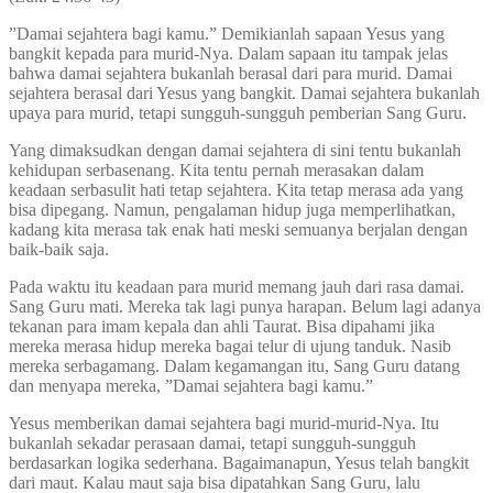
”Damai sejahtera bagi kamu.” Demikianlah sapaan Yesus yang
bangkit kepada para murid-Nya. Dalam sapaan itu tampak jelas
bahwa damai sejahtera bukanlah berasal dari para murid. Damai
sejahtera berasal dari Yesus yang bangkit. Damai sejahtera bukanlah
upaya para murid, tetapi sungguh-sungguh pemberian Sang Guru.
Yang dimaksudkan dengan damai sejahtera di sini tentu bukanlah
kehidupan serbasenang. Kita tentu pernah merasakan dalam
keadaan serbasulit hati tetap sejahtera. Kita tetap merasa ada yang
bisa dipegang. Namun, pengalaman hidup juga memperlihatkan,
kadang kita merasa tak enak hati meski semuanya berjalan dengan
baik-baik saja.
Pada waktu itu keadaan para murid memang jauh dari rasa damai.
Sang Guru mati. Mereka tak lagi punya harapan. Belum lagi adanya
tekanan para imam kepala dan ahli Taurat. Bisa dipahami jika
mereka merasa hidup mereka bagai telur di ujung tanduk. Nasib
mereka serbagamang. Dalam kegamangan itu, Sang Guru datang
dan menyapa mereka, ”Damai sejahtera bagi kamu.”
Yesus memberikan damai sejahtera bagi murid-murid-Nya. Itu
bukanlah sekadar perasaan damai, tetapi sungguh-sungguh
berdasarkan logika sederhana. Bagaimanapun, Yesus telah bangkit
dari maut. Kalau maut saja bisa dipatahkan Sang Guru, lalu