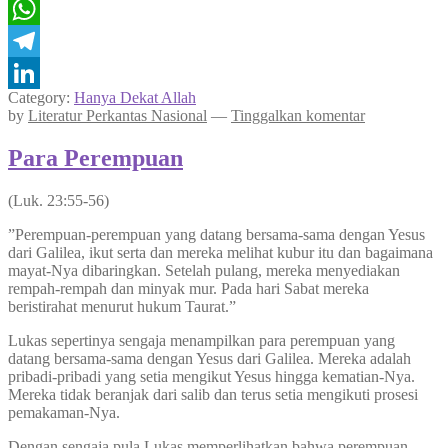
Twitter
WhatsApp
Telegram
Category:
Hanya Dekat Allah
LinkedIn
by
Literatur Perkantas Nasional
—
Tinggalkan komentar
Para Perempuan
(Luk. 23:55-56)
”Perempuan-perempuan yang datang bersama-sama dengan Yesus
dari Galilea, ikut serta dan mereka melihat kubur itu dan bagaimana
mayat-Nya dibaringkan. Setelah pulang, mereka menyediakan
rempah-rempah dan minyak mur. Pada hari Sabat mereka
beristirahat menurut hukum Taurat.”
Lukas sepertinya sengaja menampilkan para perempuan yang
datang bersama-sama dengan Yesus dari Galilea. Mereka adalah
pribadi-pribadi yang setia mengikut Yesus hingga kematian-Nya.
Mereka tidak beranjak dari salib dan terus setia mengikuti prosesi
pemakaman-Nya.
Dengan sengaja pula Lukas memperlihatkan bahwa perempuan-