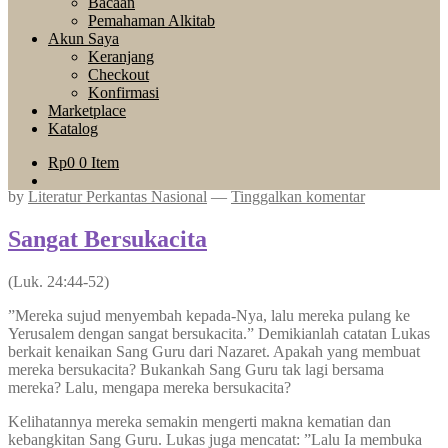
Bacaan
Pemahaman Alkitab
Akun Saya
Keranjang
Checkout
Konfirmasi
Marketplace
Katalog
Rp
0
0 Item
by
Literatur Perkantas Nasional
—
Tinggalkan komentar
Sangat Bersukacita
(Luk. 24:44-52)
”Mereka sujud menyembah kepada-Nya, lalu mereka pulang ke
Yerusalem dengan sangat bersukacita.” Demikianlah catatan Lukas
berkait kenaikan Sang Guru dari Nazaret. Apakah yang membuat
mereka bersukacita? Bukankah Sang Guru tak lagi bersama
mereka? Lalu, mengapa mereka bersukacita?
Kelihatannya mereka semakin mengerti makna kematian dan
kebangkitan Sang Guru. Lukas juga mencatat: ”Lalu Ia membuka