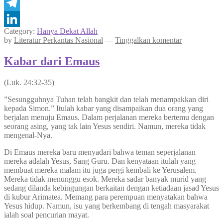
WhatsApp
Telegram
Category:
Hanya Dekat Allah
LinkedIn
by
Literatur Perkantas Nasional
—
Tinggalkan komentar
Kabar dari Emaus
(Luk. 24:32-35)
”Sesungguhnya Tuhan telah bangkit dan telah menampakkan diri
kepada Simon.” Itulah kabar yang disampaikan dua orang yang
berjalan menuju Emaus. Dalam perjalanan mereka bertemu dengan
seorang asing, yang tak lain Yesus sendiri. Namun, mereka tidak
mengenal-Nya.
Di Emaus mereka baru menyadari bahwa teman seperjalanan
mereka adalah Yesus, Sang Guru. Dan kenyataan itulah yang
membuat mereka malam itu juga pergi kembali ke Yerusalem.
Mereka tidak menunggu esok. Mereka sadar banyak murid yang
sedang dilanda kebingungan berkaitan dengan ketiadaan jasad Yesus
di kubur Arimatea. Memang para perempuan menyatakan bahwa
Yesus hidup. Namun, isu yang berkembang di tengah masyarakat
ialah soal pencurian mayat.