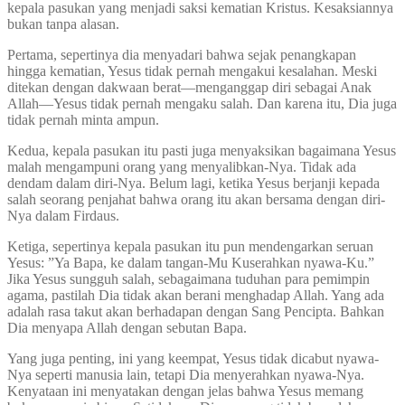
kepala pasukan yang menjadi saksi kematian Kristus. Kesaksiannya
bukan tanpa alasan.
Pertama, sepertinya dia menyadari bahwa sejak penangkapan
hingga kematian, Yesus tidak pernah mengakui kesalahan. Meski
ditekan dengan dakwaan berat—menganggap diri sebagai Anak
Allah—Yesus tidak pernah mengaku salah. Dan karena itu, Dia juga
tidak pernah minta ampun.
Kedua, kepala pasukan itu pasti juga menyaksikan bagaimana Yesus
malah mengampuni orang yang menyalibkan-Nya. Tidak ada
dendam dalam diri-Nya. Belum lagi, ketika Yesus berjanji kepada
salah seorang penjahat bahwa orang itu akan bersama dengan diri-
Nya dalam Firdaus.
Ketiga, sepertinya kepala pasukan itu pun mendengarkan seruan
Yesus: ”Ya Bapa, ke dalam tangan-Mu Kuserahkan nyawa-Ku.”
Jika Yesus sungguh salah, sebagaimana tuduhan para pemimpin
agama, pastilah Dia tidak akan berani menghadap Allah. Yang ada
adalah rasa takut akan berhadapan dengan Sang Pencipta. Bahkan
Dia menyapa Allah dengan sebutan Bapa.
Yang juga penting, ini yang keempat, Yesus tidak dicabut nyawa-
Nya seperti manusia lain, tetapi Dia menyerahkan nyawa-Nya.
Kenyataan ini menyatakan dengan jelas bahwa Yesus memang