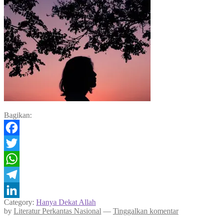
Bagikan:
Facebook
Twitter
WhatsApp
Telegram
Category:
Hanya Dekat Allah
LinkedIn
by
Literatur Perkantas Nasional
—
Tinggalkan komentar