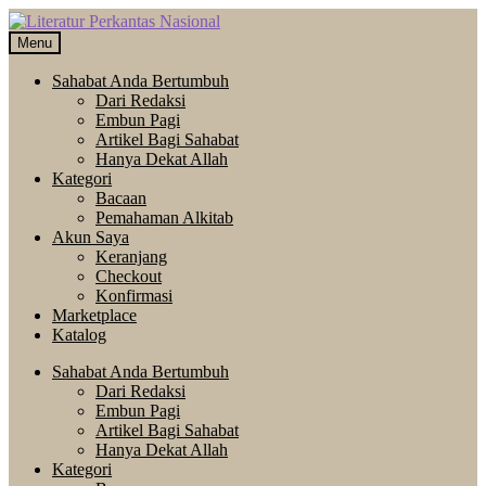
Skip
Langsung
to
ke
Menu
navigation
isi
Sahabat Anda Bertumbuh
Dari Redaksi
Embun Pagi
Artikel Bagi Sahabat
Hanya Dekat Allah
Kategori
Bacaan
Pemahaman Alkitab
Akun Saya
Keranjang
Checkout
Konfirmasi
Marketplace
Katalog
Sahabat Anda Bertumbuh
Dari Redaksi
Embun Pagi
Artikel Bagi Sahabat
Hanya Dekat Allah
Kategori