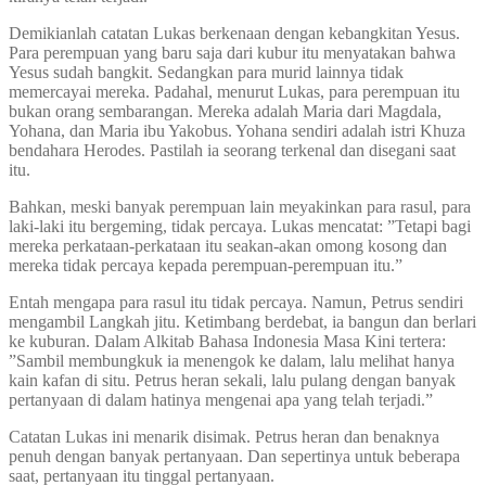
Demikianlah catatan Lukas berkenaan dengan kebangkitan Yesus.
Para perempuan yang baru saja dari kubur itu menyatakan bahwa
Yesus sudah bangkit. Sedangkan para murid lainnya tidak
memercayai mereka. Padahal, menurut Lukas, para perempuan itu
bukan orang sembarangan. Mereka adalah Maria dari Magdala,
Yohana, dan Maria ibu Yakobus. Yohana sendiri adalah istri Khuza
bendahara Herodes. Pastilah ia seorang terkenal dan disegani saat
itu.
Bahkan, meski banyak perempuan lain meyakinkan para rasul, para
laki-laki itu bergeming, tidak percaya. Lukas mencatat: ”Tetapi bagi
mereka perkataan-perkataan itu seakan-akan omong kosong dan
mereka tidak percaya kepada perempuan-perempuan itu.”
Entah mengapa para rasul itu tidak percaya. Namun, Petrus sendiri
mengambil Langkah jitu. Ketimbang berdebat, ia bangun dan berlari
ke kuburan. Dalam Alkitab Bahasa Indonesia Masa Kini tertera:
”Sambil membungkuk ia menengok ke dalam, lalu melihat hanya
kain kafan di situ. Petrus heran sekali, lalu pulang dengan banyak
pertanyaan di dalam hatinya mengenai apa yang telah terjadi.”
Catatan Lukas ini menarik disimak. Petrus heran dan benaknya
penuh dengan banyak pertanyaan. Dan sepertinya untuk beberapa
saat, pertanyaan itu tinggal pertanyaan.