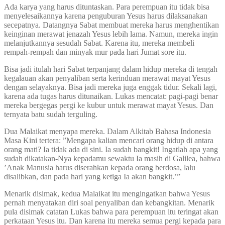
Ada karya yang harus dituntaskan. Para perempuan itu tidak bisa
menyelesaikannya karena penguburan Yesus harus dilaksanakan
secepatnya. Datangnya Sabat membuat mereka harus menghentikan
keinginan merawat jenazah Yesus lebih lama. Namun, mereka ingin
melanjutkannya sesudah Sabat. Karena itu, mereka membeli
rempah-rempah dan minyak mur pada hari Jumat sore itu.
Bisa jadi itulah hari Sabat terpanjang dalam hidup mereka di tengah
kegalauan akan penyaliban serta kerinduan merawat mayat Yesus
dengan selayaknya. Bisa jadi mereka juga enggak tidur. Sekali lagi,
karena ada tugas harus ditunaikan. Lukas mencatat: pagi-pagi benar
mereka bergegas pergi ke kubur untuk merawat mayat Yesus. Dan
ternyata batu sudah terguling.
Dua Malaikat menyapa mereka. Dalam Alkitab Bahasa Indonesia
Masa Kini tertera: ”Mengapa kalian mencari orang hidup di antara
orang mati? Ia tidak ada di sini. Ia sudah bangkit! Ingatlah apa yang
sudah dikatakan-Nya kepadamu sewaktu Ia masih di Galilea, bahwa
’Anak Manusia harus diserahkan kepada orang berdosa, lalu
disalibkan, dan pada hari yang ketiga Ia akan bangkit.’”
Menarik disimak, kedua Malaikat itu mengingatkan bahwa Yesus
pernah menyatakan diri soal penyaliban dan kebangkitan. Menarik
pula disimak catatan Lukas bahwa para perempuan itu teringat akan
perkataan Yesus itu. Dan karena itu mereka semua pergi kepada para