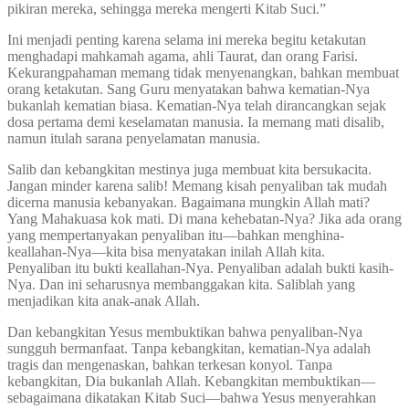
pikiran mereka, sehingga mereka mengerti Kitab Suci.”
Ini menjadi penting karena selama ini mereka begitu ketakutan
menghadapi mahkamah agama, ahli Taurat, dan orang Farisi.
Kekurangpahaman memang tidak menyenangkan, bahkan membuat
orang ketakutan. Sang Guru menyatakan bahwa kematian-Nya
bukanlah kematian biasa. Kematian-Nya telah dirancangkan sejak
dosa pertama demi keselamatan manusia. Ia memang mati disalib,
namun itulah sarana penyelamatan manusia.
Salib dan kebangkitan mestinya juga membuat kita bersukacita.
Jangan minder karena salib! Memang kisah penyaliban tak mudah
dicerna manusia kebanyakan. Bagaimana mungkin Allah mati?
Yang Mahakuasa kok mati. Di mana kehebatan-Nya? Jika ada orang
yang mempertanyakan penyaliban itu—bahkan menghina-
keallahan-Nya—kita bisa menyatakan inilah Allah kita.
Penyaliban itu bukti keallahan-Nya. Penyaliban adalah bukti kasih-
Nya. Dan ini seharusnya membanggakan kita. Saliblah yang
menjadikan kita anak-anak Allah.
Dan kebangkitan Yesus membuktikan bahwa penyaliban-Nya
sungguh bermanfaat. Tanpa kebangkitan, kematian-Nya adalah
tragis dan mengenaskan, bahkan terkesan konyol. Tanpa
kebangkitan, Dia bukanlah Allah. Kebangkitan membuktikan—
sebagaimana dikatakan Kitab Suci—bahwa Yesus menyerahkan