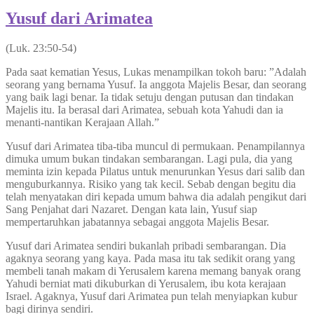
Yusuf dari Arimatea
(Luk. 23:50-54)
Pada saat kematian Yesus, Lukas menampilkan tokoh baru: ”Adalah
seorang yang bernama Yusuf. Ia anggota Majelis Besar, dan seorang
yang baik lagi benar. Ia tidak setuju dengan putusan dan tindakan
Majelis itu. Ia berasal dari Arimatea, sebuah kota Yahudi dan ia
menanti-nantikan Kerajaan Allah.”
Yusuf dari Arimatea tiba-tiba muncul di permukaan. Penampilannya
dimuka umum bukan tindakan sembarangan. Lagi pula, dia yang
meminta izin kepada Pilatus untuk menurunkan Yesus dari salib dan
menguburkannya. Risiko yang tak kecil. Sebab dengan begitu dia
telah menyatakan diri kepada umum bahwa dia adalah pengikut dari
Sang Penjahat dari Nazaret. Dengan kata lain, Yusuf siap
mempertaruhkan jabatannya sebagai anggota Majelis Besar.
Yusuf dari Arimatea sendiri bukanlah pribadi sembarangan. Dia
agaknya seorang yang kaya. Pada masa itu tak sedikit orang yang
membeli tanah makam di Yerusalem karena memang banyak orang
Yahudi berniat mati dikuburkan di Yerusalem, ibu kota kerajaan
Israel. Agaknya, Yusuf dari Arimatea pun telah menyiapkan kubur
bagi dirinya sendiri.