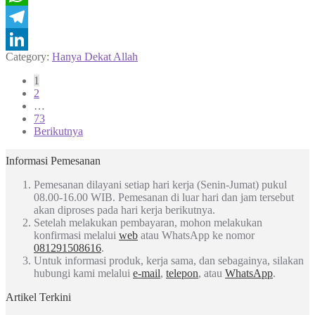
WhatsApp
Telegram
Category:
Hanya Dekat Allah
LinkedIn
Paginasi
1
2
pos
…
73
Berikutnya
Informasi Pemesanan
Pemesanan dilayani setiap hari kerja (Senin-Jumat) pukul
08.00-16.00 WIB. Pemesanan di luar hari dan jam tersebut
akan diproses pada hari kerja berikutnya.
Setelah melakukan pembayaran, mohon melakukan
konfirmasi melalui
web
atau WhatsApp ke nomor
081291508616
.
Untuk informasi produk, kerja sama, dan sebagainya, silakan
hubungi kami melalui
e-mail
,
telepon
, atau
WhatsApp
.
Artikel Terkini