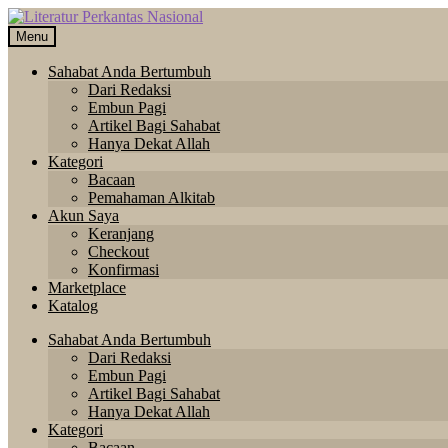
Skip
Langsung
to
ke
Menu
navigation
isi
Sahabat Anda Bertumbuh
Dari Redaksi
Embun Pagi
Artikel Bagi Sahabat
Hanya Dekat Allah
Kategori
Bacaan
Pemahaman Alkitab
Akun Saya
Keranjang
Checkout
Konfirmasi
Marketplace
Katalog
Sahabat Anda Bertumbuh
Dari Redaksi
Embun Pagi
Artikel Bagi Sahabat
Hanya Dekat Allah
Kategori
Bacaan