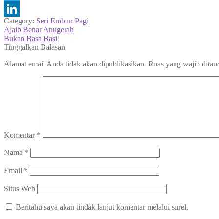
Telegram
Category:
Seri Embun Pagi
LinkedIn
Navigasi
Previous
Ajaib Benar Anugerah
post:
Next
Bukan Basa Basi
pos
post:
Tinggalkan Balasan
Alamat email Anda tidak akan dipublikasikan.
Ruas yang wajib ditan
Komentar
*
Nama
*
Email
*
Situs Web
Beritahu saya akan tindak lanjut komentar melalui surel.