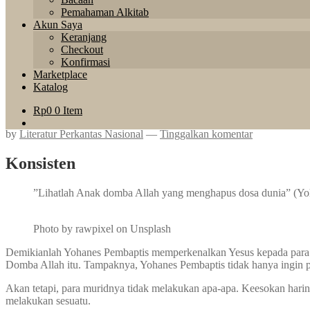
Pemahaman Alkitab
Akun Saya
Keranjang
Checkout
Konfirmasi
Marketplace
Katalog
Rp
0
0 Item
by
Literatur Perkantas Nasional
—
Tinggalkan komentar
Konsisten
”Lihatlah Anak domba Allah yang menghapus dosa dunia” (Yoh
Photo by rawpixel on Unsplash
Demikianlah Yohanes Pembaptis memperkenalkan Yesus kepada para mu
Domba Allah itu. Tampaknya, Yohanes Pembaptis tidak hanya ingin para
Akan tetapi, para muridnya tidak melakukan apa-apa. Keesokan har
melakukan sesuatu.