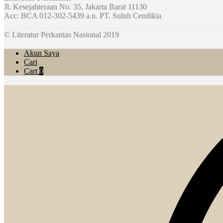
Jl. Kesejahteraan No. 35, Jakarta Barat 11130
Acc: BCA 012-302-5439 a.n. PT. Suluh Cendikia
© Literatur Perkantas Nasional 2019
Akun Saya
Cari
Cart
0