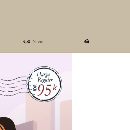
Rp
0
0 Item