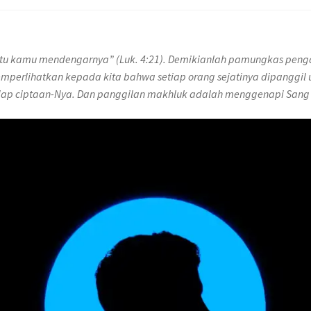
aktu kamu mendengarnya” (Luk. 4:21). Demikianlah pamungkas peng
perlihatkan kepada kita bahwa setiap orang sejatinya dipanggil
iap ciptaan-Nya. Dan panggilan makhluk adalah menggenapi Sang 