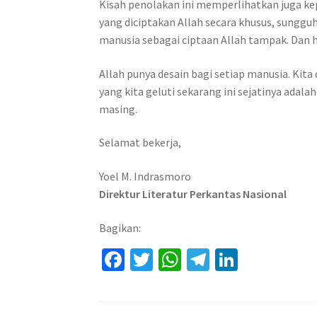
Kisah penolakan ini memperlihatkan juga kepa
yang diciptakan Allah secara khusus, sungg
manusia sebagai ciptaan Allah tampak. Dan 
Allah punya desain bagi setiap manusia. Kita
yang kita geluti sekarang ini sejatinya ada
masing.
Selamat bekerja,
Yoel M. Indrasmoro
Direktur Literatur Perkantas Nasional
Bagikan:
Fa
T
W
Te
Li
ce
wi
h
le
n
b
tt
at
gr
ke