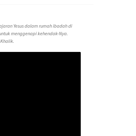
ajaran Yesus dalam rumah ibadah di
 untuk menggenapi kehendak-Nya.
Khalik.