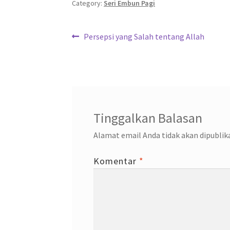
o
er
sA
a
dI
Category:
Seri Embun Pagi
o
p
m
n
Navigasi
k
p
Previous
Persepsi yang Salah tentang Allah
post:
pos
Tinggalkan Balasan
Alamat email Anda tidak akan dipublik
Komentar
*