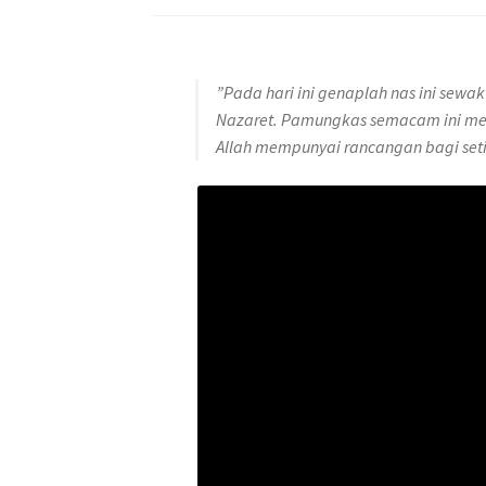
”Pada hari ini genaplah nas ini sew
Nazaret. Pamungkas semacam ini mem
Allah mempunyai rancangan bagi set