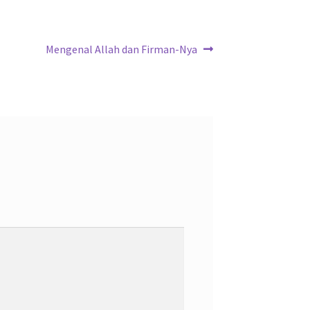
Next
Mengenal Allah dan Firman-Nya
post: