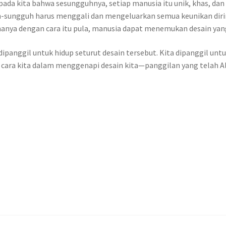
da kita bahwa sesungguhnya, setiap manusia itu unik, khas, dan s
uh-sungguh harus menggali dan mengeluarkan semua keunikan dirin
hanya dengan cara itu pula, manusia dapat menemukan desain yang
 dipanggil untuk hidup seturut desain tersebut. Kita dipanggil unt
lah cara kita dalam menggenapi desain kita—panggilan yang telah 