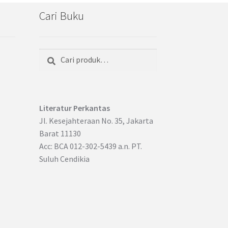
Cari Buku
Cari
Pencarian
untuk:
Literatur Perkantas
Jl. Kesejahteraan No. 35, Jakarta
Barat 11130
Acc: BCA 012-302-5439 a.n. PT.
Suluh Cendikia