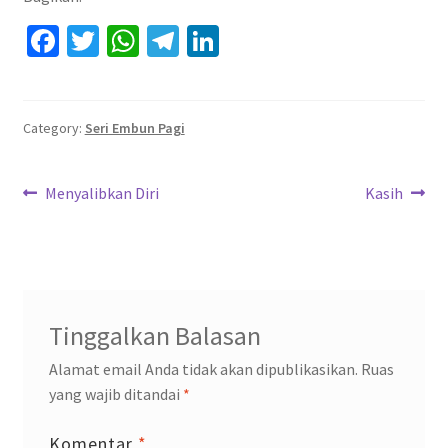
Fa
T
W
Te
Li
ce
wi
h
le
n
b
tt
at
gr
ke
o
er
sA
a
dI
Category:
Seri Embun Pagi
o
p
m
n
Navigasi
k
p
Previous
Next
Menyalibkan Diri
Kasih
post:
post:
pos
Tinggalkan Balasan
Alamat email Anda tidak akan dipublikasikan.
Ruas
yang wajib ditandai
*
Komentar
*