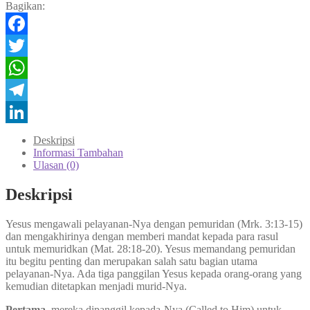
Bagikan:
Facebook
Twitter
WhatsApp
Telegram
LinkedIn
Deskripsi
Informasi Tambahan
Ulasan (0)
Deskripsi
Yesus mengawali pelayanan-Nya dengan pemuridan (Mrk. 3:13-15)
dan mengakhirinya dengan memberi mandat kepada para rasul
untuk memuridkan (Mat. 28:18-20). Yesus memandang pemuridan
itu begitu penting dan merupakan salah satu bagian utama
pelayanan-Nya. Ada tiga panggilan Yesus kepada orang-orang yang
kemudian ditetapkan menjadi murid-Nya.
Pertama
, mereka dipanggil kepada-Nya (Called to Him) untuk