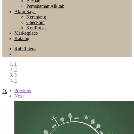
Bacaan
Pemahaman Alkitab
Akun Saya
Keranjang
Checkout
Konfirmasi
Marketplace
Katalog
Rp
0
0 Item
1
2
3
4
Previous
🔍
Next