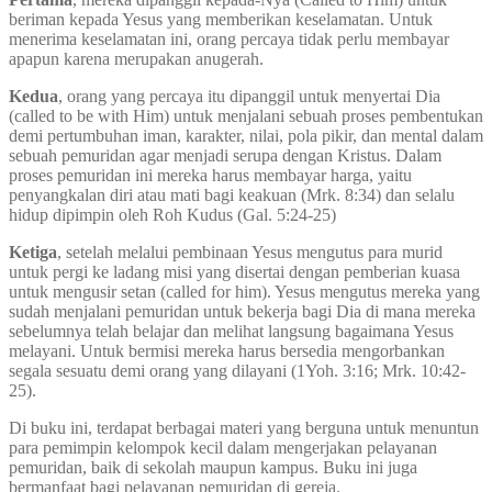
beriman kepada Yesus yang memberikan keselamatan. Untuk
menerima keselamatan ini, orang percaya tidak perlu membayar
apapun karena merupakan anugerah.
Kedua
, orang yang percaya itu dipanggil untuk menyertai Dia
(called to be with Him) untuk menjalani sebuah proses pembentukan
demi pertumbuhan iman, karakter, nilai, pola pikir, dan mental dalam
sebuah pemuridan agar menjadi serupa dengan Kristus. Dalam
proses pemuridan ini mereka harus membayar harga, yaitu
penyangkalan diri atau mati bagi keakuan (Mrk. 8:34) dan selalu
hidup dipimpin oleh Roh Kudus (Gal. 5:24-25)
Ketiga
, setelah melalui pembinaan Yesus mengutus para murid
untuk pergi ke ladang misi yang disertai dengan pemberian kuasa
untuk mengusir setan (called for him). Yesus mengutus mereka yang
sudah menjalani pemuridan untuk bekerja bagi Dia di mana mereka
sebelumnya telah belajar dan melihat langsung bagaimana Yesus
melayani. Untuk bermisi mereka harus bersedia mengorbankan
segala sesuatu demi orang yang dilayani (1Yoh. 3:16; Mrk. 10:42-
25).
Di buku ini, terdapat berbagai materi yang berguna untuk menuntun
para pemimpin kelompok kecil dalam mengerjakan pelayanan
pemuridan, baik di sekolah maupun kampus. Buku ini juga
bermanfaat bagi pelayanan pemuridan di gereja.