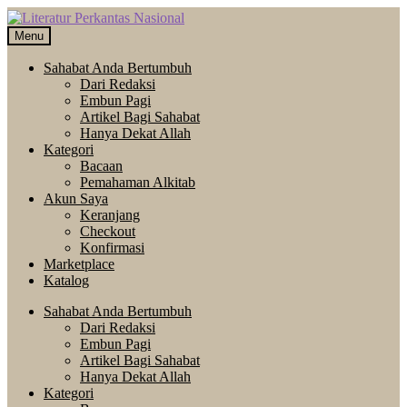
Skip
Langsung
to
ke
Menu
navigation
isi
Sahabat Anda Bertumbuh
Dari Redaksi
Embun Pagi
Artikel Bagi Sahabat
Hanya Dekat Allah
Kategori
Bacaan
Pemahaman Alkitab
Akun Saya
Keranjang
Checkout
Konfirmasi
Marketplace
Katalog
Sahabat Anda Bertumbuh
Dari Redaksi
Embun Pagi
Artikel Bagi Sahabat
Hanya Dekat Allah
Kategori