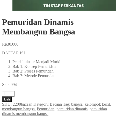
Pemuridan Dinamis
Membangun Bangsa
Rp
30.000
DAFTAR ISI
Pendahuluan: Menjadi Murid
Bab 1: Konsep Pemuridan
Bab 2: Proses Pemuridan
Bab 3: Metode Pemuridan
Stok 994
Kuantitas
Pemuridan
Beli
Dinamis
SKU:
2200bacaan
Kategori:
Bacaan
Tag:
bangsa
,
kelompok kecil
,
Membangun
membangun bangsa
,
Pemuridan
,
pemuridan dinamis
,
pemuridan
Bangsa
dinamis membangun bangsa