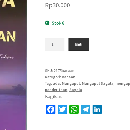
Rp
30.000
Stok 8
Kuantitas
Beli
Mengapa
Ada
Penderitaan
SKU:
2175bacaan
Kategori:
Bacaan
Tag:
ada
,
Mangapul
,
Mangapul Sagala
,
menga
penderitaan
,
Sagala
Bagikan:
Fa
T
W
Te
Li
ce
wi
h
le
n
b
tt
at
gr
ke