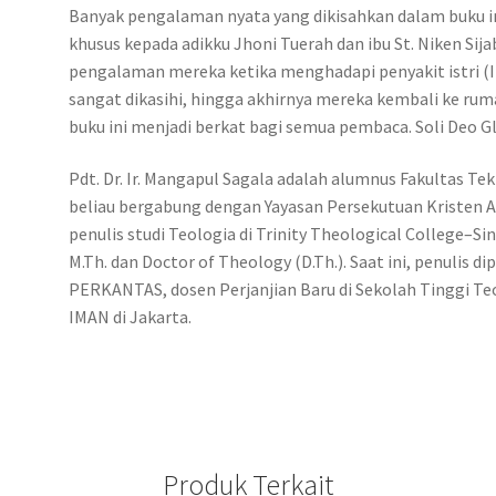
Banyak pengalaman nyata yang dikisahkan dalam buku ini
khusus kepada adikku Jhoni Tuerah dan ibu St. Niken S
pengalaman mereka ketika menghadapi penyakit istri (Ih
sangat dikasihi, hingga akhirnya mereka kembali ke rum
buku ini menjadi berkat bagi semua pembaca. Soli Deo Gl
Pdt. Dr. Ir. Mangapul Sagala adalah alumnus Fakultas Tek
beliau bergabung dengan Yayasan Persekutuan Kristen A
penulis studi Teologia di Trinity Theological College–S
M.Th. dan Doctor of Theology (D.Th.). Saat ini, penulis d
PERKANTAS, dosen Perjanjian Baru di Sekolah Tinggi Teo
IMAN di Jakarta.
Produk Terkait