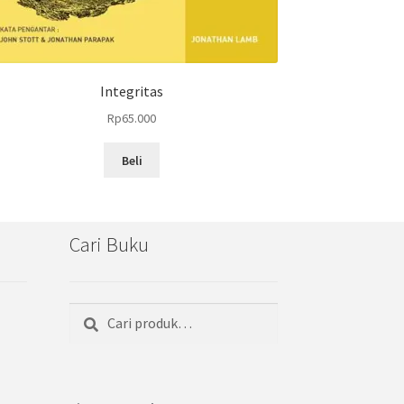
Integritas
Rp
65.000
Beli
Cari Buku
Cari
Pencarian
untuk: