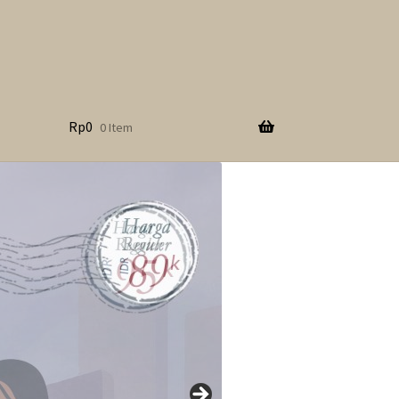
Rp
0
0 Item