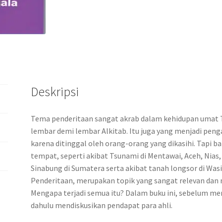
o
er
sA
a
dI
o
p
m
n
k
p
Deskripsi
Tema penderitaan sangat akrab dalam kehidupan umat Tu
lembar demi lembar Alkitab. Itu juga yang menjadi pen
karena ditinggal oleh orang-orang yang dikasihi. Tapi b
tempat, seperti akibat Tsunami di Mentawai, Aceh, Nias
Sinabung di Sumatera serta akibat tanah longsor di Wasi
Penderitaan, merupakan topik yang sangat relevan dan
Mengapa terjadi semua itu? Dalam buku ini, sebelum mem
dahulu mendiskusikan pendapat para ahli.