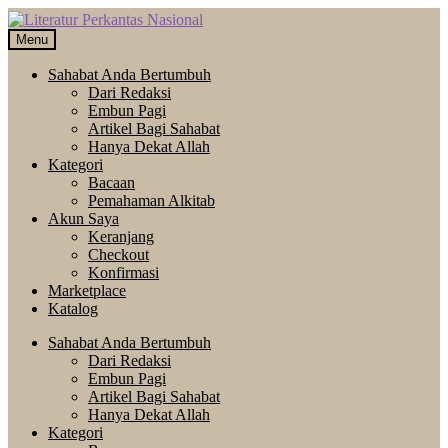
Skip
Langsung
to
ke
Menu
navigation
isi
Sahabat Anda Bertumbuh
Dari Redaksi
Embun Pagi
Artikel Bagi Sahabat
Hanya Dekat Allah
Kategori
Bacaan
Pemahaman Alkitab
Akun Saya
Keranjang
Checkout
Konfirmasi
Marketplace
Katalog
Sahabat Anda Bertumbuh
Dari Redaksi
Embun Pagi
Artikel Bagi Sahabat
Hanya Dekat Allah
Kategori