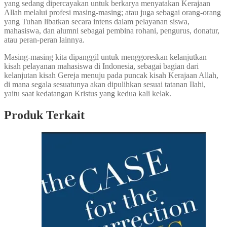
yang sedang dipercayakan untuk berkarya menyatakan Kerajaan
Allah melalui profesi masing-masing; atau juga sebagai orang-orang
yang Tuhan libatkan secara intens dalam pelayanan siswa,
mahasiswa, dan alumni sebagai pembina rohani, pengurus, donatur,
atau peran-peran lainnya.
Masing-masing kita dipanggil untuk menggoreskan kelanjutkan
kisah pelayanan mahasiswa di Indonesia, sebagai bagian dari
kelanjutan kisah Gereja menuju pada puncak kisah Kerajaan Allah,
di mana segala sesuatunya akan dipulihkan sesuai tatanan Ilahi,
yaitu saat kedatangan Kristus yang kedua kali kelak.
Produk Terkait