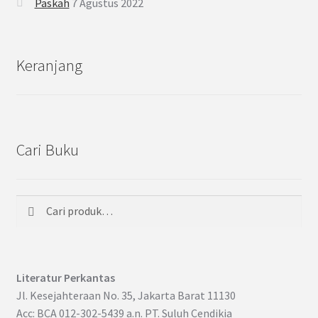
Paskah
7 Agustus 2022
Keranjang
Cari Buku
Cari
Pencarian
untuk:
Literatur Perkantas
Jl. Kesejahteraan No. 35, Jakarta Barat 11130
Acc: BCA 012-302-5439 a.n. PT. Suluh Cendikia