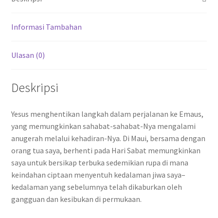
o
p
m
n
k
p
Informasi Tambahan
Ulasan (0)
Deskripsi
Yesus menghentikan langkah dalam perjalanan ke Emaus,
yang memungkinkan sahabat-sahabat-Nya mengalami
anugerah melalui kehadiran-Nya. Di Maui, bersama dengan
orang tua saya, berhenti pada Hari Sabat memungkinkan
saya untuk bersikap terbuka sedemikian rupa di mana
keindahan ciptaan menyentuh kedalaman jiwa saya–
kedalaman yang sebelumnya telah dikaburkan oleh
gangguan dan kesibukan di permukaan.