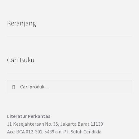
Keranjang
Cari Buku
Cari
Pencarian
untuk:
Literatur Perkantas
Jl. Kesejahteraan No. 35, Jakarta Barat 11130
Acc: BCA 012-302-5439 a.n. PT. Suluh Cendikia