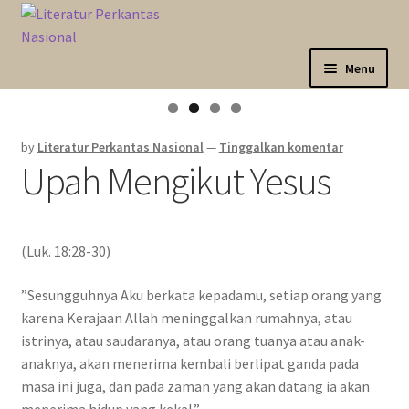
Skip
Langsung
to
ke
navigation
isi
Menu
Expand
Sahabat Anda Bertumbuh
child
by
Literatur Perkantas Nasional
—
Tinggalkan komentar
menu
Expand
Kategori
Upah Mengikut Yesus
child
menu
Expand
Akun Saya
child
menu
(Luk. 18:28-30)
Marketplace
”Sesungguhnya Aku berkata kepadamu, setiap orang yang
Katalog
karena Kerajaan Allah meninggalkan rumahnya, atau
istrinya, atau saudaranya, atau orang tuanya atau anak-
anaknya, akan menerima kembali berlipat ganda pada
masa ini juga, dan pada zaman yang akan datang ia akan
menerima hidup yang kekal.”