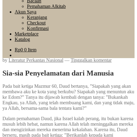
Bacaan
Pemahaman Alkitab
Akun Saya
Keranjang
Checkout
Konfirmasi
Marketplace
Katalog
Rp
0
0 Item
by
Literatur Perkantas Nasional
—
Tinggalkan komentar
Sia-sia Penyelamatan dari Manusia
Pada bait ketiga Mazmur 60, Daud bertanya, ”Siapakah yang akan
membawa aku ke kota yang berkubu? Siapakah yang menuntun aku
ke Edom?” Tanya itu dijawab kembali dengan tanya: ”Bukankah
Engkau, ya Allah, yang telah membuang kami, dan yang tidak maju,
ya Allah, bersama-sama bala tentara kami?”
Dalam pemahaman Daud, jika Israel kalah perang, itu bukan karena
musuh lebih hebat, namun karena Allah telah meninggalkan mereka
dan mengizinkan mereka menerima kekalahan. Karena itu, Daud
berseru, masih pada bait ketiga: ”Berikanlah kepada kami