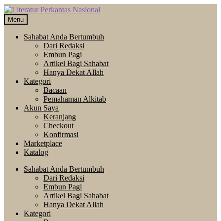
Skip
Langsung
to
ke
Menu
navigation
isi
Sahabat Anda Bertumbuh
Dari Redaksi
Embun Pagi
Artikel Bagi Sahabat
Hanya Dekat Allah
Kategori
Bacaan
Pemahaman Alkitab
Akun Saya
Keranjang
Checkout
Konfirmasi
Marketplace
Katalog
Sahabat Anda Bertumbuh
Dari Redaksi
Embun Pagi
Artikel Bagi Sahabat
Hanya Dekat Allah
Kategori