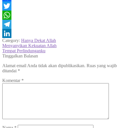
Facebook
Twitter
WhatsApp
Telegram
Category:
Hanya Dekat Allah
LinkedIn
Navigasi
Previous
Menyanyikan Kekuatan Allah
post:
Next
Tempat Perlindunganku
pos
post:
Tinggalkan Balasan
Alamat email Anda tidak akan dipublikasikan.
Ruas yang wajib
ditandai
*
Komentar
*
Nama
*