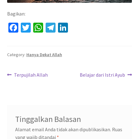
Bagikan:
Fa
T
W
Te
Li
ce
wi
h
le
n
b
tt
at
gr
ke
o
er
sA
a
dI
Category:
Hanya Dekat Allah
o
p
m
n
Navigasi
k
p
Previous
Next
Terpujilah Allah
Belajar dari Istri Ayub
post:
post:
pos
Tinggalkan Balasan
Alamat email Anda tidak akan dipublikasikan.
Ruas
yang wajib ditandai
*