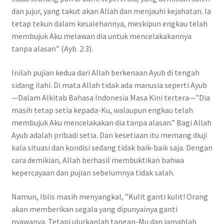
dan jujur, yang takut akan Allah dan menjauhi kejahatan. Ia
tetap tekun dalam kesalehannya, meskipun engkau telah
membujuk Aku melawan dia untuk mencelakakannya
tanpa alasan” (Ayb. 2:3).
Inilah pujian kedua dari Allah berkenaan Ayub di tengah
sidang ilahi. Di mata Allah tidak ada manusia seperti Ayub
—Dalam Alkitab Bahasa Indonesia Masa Kini tertera—”Dia
masih tetap setia kepada-Ku, walaupun engkau telah
membujuk Aku mencelakakan dia tanpa alasan.” Bagi Allah
Ayub adalah pribadi setia. Dan kesetiaan itu memang diuji
kala situasi dan kondisi sedang tidak baik-baik saja. Dengan
cara demikian, Allah berhasil membuktikan bahwa
kepercayaan dan pujian sebelumnya tidak salah.
Namun, Iblis masih menyangkal, ”Kulit ganti kulit! Orang
akan memberikan segala yang dipunyainya ganti
nyawanya. Tetapi ulurkanlah tangan-Mu dan jamahlah