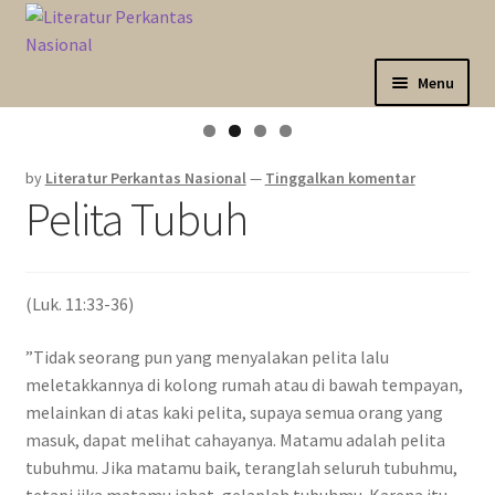
Skip
Langsung
to
ke
navigation
isi
Menu
Expand
Sahabat Anda Bertumbuh
child
by
Literatur Perkantas Nasional
—
Tinggalkan komentar
menu
Expand
Kategori
Pelita Tubuh
child
menu
Expand
Akun Saya
child
menu
(Luk. 11:33-36)
Marketplace
”Tidak seorang pun yang menyalakan pelita lalu
Katalog
meletakkannya di kolong rumah atau di bawah tempayan,
melainkan di atas kaki pelita, supaya semua orang yang
masuk, dapat melihat cahayanya. Matamu adalah pelita
tubuhmu. Jika matamu baik, teranglah seluruh tubuhmu,
tetapi jika matamu jahat, gelaplah tubuhmu. Karena itu,