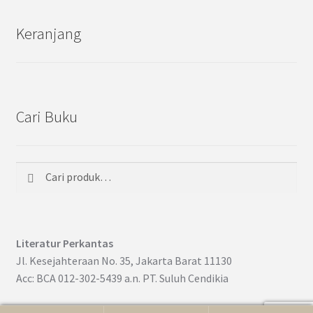
Keranjang
Cari Buku
Cari
Pencarian
untuk:
Literatur Perkantas
Jl. Kesejahteraan No. 35, Jakarta Barat 11130
Acc: BCA 012-302-5439 a.n. PT. Suluh Cendikia