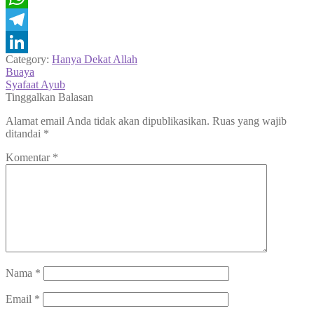
WhatsApp
Telegram
Category:
Hanya Dekat Allah
LinkedIn
Navigasi
Previous
Buaya
post:
Next
Syafaat Ayub
pos
post:
Tinggalkan Balasan
Alamat email Anda tidak akan dipublikasikan.
Ruas yang wajib
ditandai
*
Komentar
*
Nama
*
Email
*