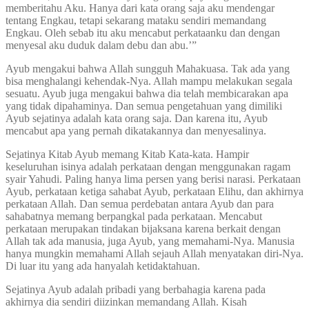
memberitahu Aku. Hanya dari kata orang saja aku mendengar
tentang Engkau, tetapi sekarang mataku sendiri memandang
Engkau. Oleh sebab itu aku mencabut perkataanku dan dengan
menyesal aku duduk dalam debu dan abu.’”
Ayub mengakui bahwa Allah sungguh Mahakuasa. Tak ada yang
bisa menghalangi kehendak-Nya. Allah mampu melakukan segala
sesuatu. Ayub juga mengakui bahwa dia telah membicarakan apa
yang tidak dipahaminya. Dan semua pengetahuan yang dimiliki
Ayub sejatinya adalah kata orang saja. Dan karena itu, Ayub
mencabut apa yang pernah dikatakannya dan menyesalinya.
Sejatinya Kitab Ayub memang Kitab Kata-kata. Hampir
keseluruhan isinya adalah perkataan dengan menggunakan ragam
syair Yahudi. Paling hanya lima persen yang berisi narasi. Perkataan
Ayub, perkataan ketiga sahabat Ayub, perkataan Elihu, dan akhirnya
perkataan Allah. Dan semua perdebatan antara Ayub dan para
sahabatnya memang berpangkal pada perkataan. Mencabut
perkataan merupakan tindakan bijaksana karena berkait dengan
Allah tak ada manusia, juga Ayub, yang memahami-Nya. Manusia
hanya mungkin memahami Allah sejauh Allah menyatakan diri-Nya.
Di luar itu yang ada hanyalah ketidaktahuan.
Sejatinya Ayub adalah pribadi yang berbahagia karena pada
akhirnya dia sendiri diizinkan memandang Allah. Kisah