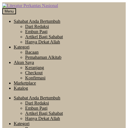
Skip
Langsung
to
ke
Menu
navigation
isi
Sahabat Anda Bertumbuh
Dari Redaksi
Embun Pagi
Artikel Bagi Sahabat
Hanya Dekat Allah
Kategori
Bacaan
Pemahaman Alkitab
Akun Saya
Keranjang
Checkout
Konfirmasi
Marketplace
Katalog
Sahabat Anda Bertumbuh
Dari Redaksi
Embun Pagi
Artikel Bagi Sahabat
Hanya Dekat Allah
Kategori