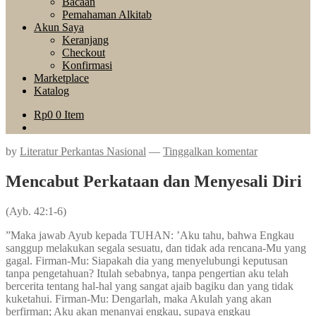
Bacaan
Pemahaman Alkitab
Akun Saya
Keranjang
Checkout
Konfirmasi
Marketplace
Katalog
Rp
0
0 Item
by
Literatur Perkantas Nasional
—
Tinggalkan komentar
Mencabut Perkataan dan Menyesali Diri
(Ayb. 42:1-6)
”Maka jawab Ayub kepada TUHAN: ’Aku tahu, bahwa Engkau
sanggup melakukan segala sesuatu, dan tidak ada rencana-Mu yang
gagal. Firman-Mu: Siapakah dia yang menyelubungi keputusan
tanpa pengetahuan? Itulah sebabnya, tanpa pengertian aku telah
bercerita tentang hal-hal yang sangat ajaib bagiku dan yang tidak
kuketahui. Firman-Mu: Dengarlah, maka Akulah yang akan
berfirman; Aku akan menanyai engkau, supaya engkau