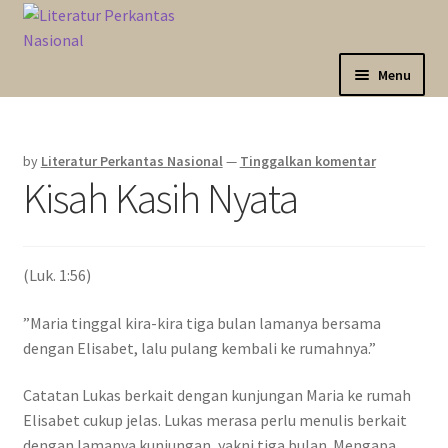
Skip
Langsung
to
ke
navigation
isi
Menu
Expand
Sahabat Anda Bertumbuh
child
by
Literatur Perkantas Nasional
—
Tinggalkan komentar
menu
Expand
Kategori
Kisah Kasih Nyata
child
menu
Expand
Akun Saya
child
menu
(Luk. 1:56)
Marketplace
”Maria tinggal kira-kira tiga bulan lamanya bersama
Katalog
dengan Elisabet, lalu pulang kembali ke rumahnya.”
Catatan Lukas berkait dengan kunjungan Maria ke rumah
Elisabet cukup jelas. Lukas merasa perlu menulis berkait
dengan lamanya kunjungan, yakni tiga bulan. Mengapa