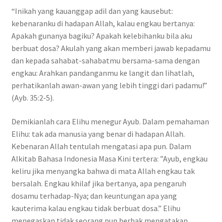
“Inikah yang kauanggap adil dan yang kausebut:
kebenaranku di hadapan Allah, kalau engkau bertanya:
Apakah gunanya bagiku? Apakah kelebihanku bila aku
berbuat dosa? Akulah yang akan memberi jawab kepadamu
dan kepada sahabat-sahabatmu bersama-sama dengan
engkau: Arahkan pandanganmu ke langit dan lihatlah,
perhatikanlah awan-awan yang lebih tinggi dari padamu!”
(Ayb. 35:2-5).
Demikianlah cara Elihu menegur Ayub. Dalam pemahaman
Elihu: tak ada manusia yang benar di hadapan Allah.
Kebenaran Allah tentulah mengatasi apa pun. Dalam
Alkitab Bahasa Indonesia Masa Kini tertera: ”Ayub, engkau
keliru jika menyangka bahwa di mata Allah engkau tak
bersalah. Engkau khilaf jika bertanya, apa pengaruh
dosamu terhadap-Nya; dan keuntungan apa yang
kauterima kalau engkau tidak berbuat dosa.” Elihu
menegaskan tidak seorang pun berhak mengatakan