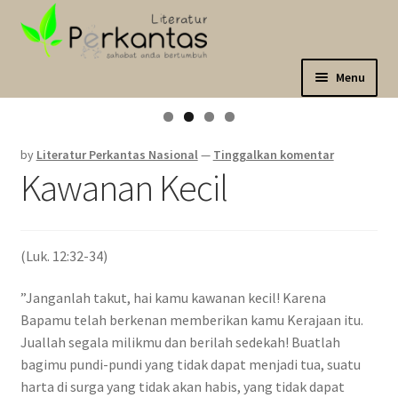
Skip
Langsung
to
ke
navigation
isi
Menu
Expand
Sahabat Anda Bertumbuh
child
by
Literatur Perkantas Nasional
—
Tinggalkan komentar
menu
Expand
Kategori
Kawanan Kecil
child
menu
Expand
Akun Saya
child
menu
(Luk. 12:32-34)
Marketplace
”Janganlah takut, hai kamu kawanan kecil! Karena
Katalog
Bapamu telah berkenan memberikan kamu Kerajaan itu.
Juallah segala milikmu dan berilah sedekah! Buatlah
bagimu pundi-pundi yang tidak dapat menjadi tua, suatu
harta di surga yang tidak akan habis, yang tidak dapat