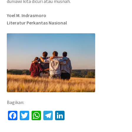
duniawi kita dicuri atau musnah.
Yoel M. Indrasmoro
Literatur Perkantas Nasional
Bagikan:
Fa
T
W
Te
Li
ce
wi
h
le
n