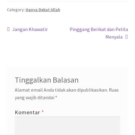
b
tt
at
gr
ke
o
er
sA
a
dI
Category:
Hanya Dekat Allah
o
p
m
n
Navigasi
k
p
Previous
Next
Jangan Khawatir
Pinggang Berikat dan Pelita
post:
post:
Menyala
pos
Tinggalkan Balasan
Alamat email Anda tidak akan dipublikasikan.
Ruas
yang wajib ditandai
*
Komentar
*