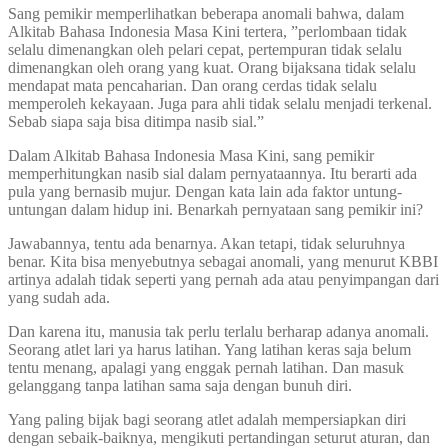
Sang pemikir memperlihatkan beberapa anomali bahwa, dalam
Alkitab Bahasa Indonesia Masa Kini tertera, ”perlombaan tidak
selalu dimenangkan oleh pelari cepat, pertempuran tidak selalu
dimenangkan oleh orang yang kuat. Orang bijaksana tidak selalu
mendapat mata pencaharian. Dan orang cerdas tidak selalu
memperoleh kekayaan. Juga para ahli tidak selalu menjadi terkenal.
Sebab siapa saja bisa ditimpa nasib sial.”
Dalam Alkitab Bahasa Indonesia Masa Kini, sang pemikir
memperhitungkan nasib sial dalam pernyataannya. Itu berarti ada
pula yang bernasib mujur. Dengan kata lain ada faktor untung-
untungan dalam hidup ini. Benarkah pernyataan sang pemikir ini?
Jawabannya, tentu ada benarnya. Akan tetapi, tidak seluruhnya
benar. Kita bisa menyebutnya sebagai anomali, yang menurut KBBI
artinya adalah tidak seperti yang pernah ada atau penyimpangan dari
yang sudah ada.
Dan karena itu, manusia tak perlu terlalu berharap adanya anomali.
Seorang atlet lari ya harus latihan. Yang latihan keras saja belum
tentu menang, apalagi yang enggak pernah latihan. Dan masuk
gelanggang tanpa latihan sama saja dengan bunuh diri.
Yang paling bijak bagi seorang atlet adalah mempersiapkan diri
dengan sebaik-baiknya, mengikuti pertandingan seturut aturan, dan