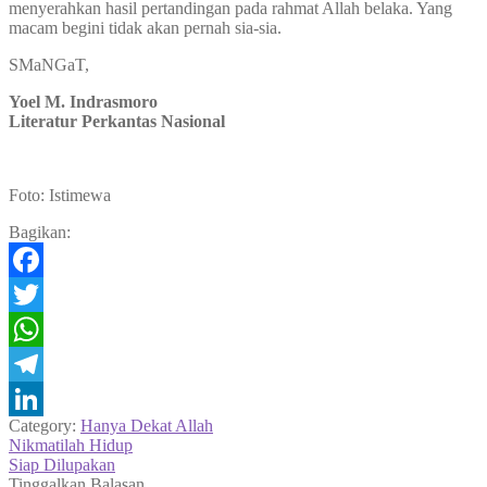
menyerahkan hasil pertandingan pada rahmat Allah belaka. Yang
macam begini tidak akan pernah sia-sia.
SMaNGaT,
Yoel M. Indrasmoro
Literatur Perkantas Nasional
Foto: Istimewa
Bagikan:
Facebook
Twitter
WhatsApp
Telegram
Category:
Hanya Dekat Allah
LinkedIn
Navigasi
Previous
Nikmatilah Hidup
post:
Next
Siap Dilupakan
pos
post:
Tinggalkan Balasan