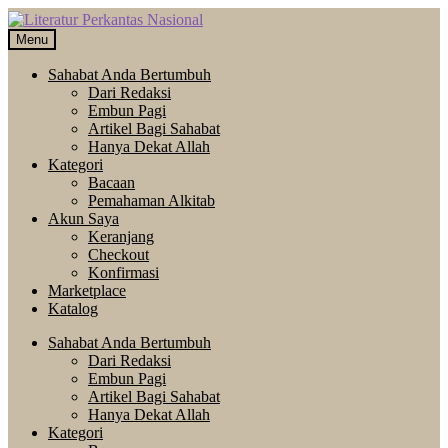
Skip
Langsung
to
ke
Menu
navigation
isi
Sahabat Anda Bertumbuh
Dari Redaksi
Embun Pagi
Artikel Bagi Sahabat
Hanya Dekat Allah
Kategori
Bacaan
Pemahaman Alkitab
Akun Saya
Keranjang
Checkout
Konfirmasi
Marketplace
Katalog
Sahabat Anda Bertumbuh
Dari Redaksi
Embun Pagi
Artikel Bagi Sahabat
Hanya Dekat Allah
Kategori