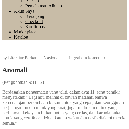
Bacaan
Pemahaman Alkitab
Akun Saya
Keranjang
Checkout
Konfirmasi
Marketplace
Katalog
by
Literatur Perkantas Nasional
—
Tinggalkan komentar
Anomali
(Pengkhotbah 9:11-12)
Berdasarkan pengamatan yang teliti, dalam ayat 11, sang pemikir
menyatakan: ”Lagi aku melihat di bawah matahari bahwa
kemenangan perlombaan bukan untuk yang cepat, dan keunggulan
perjuangan bukan untuk yang kuat, juga roti bukan untuk yang
berhikmat, kekayaan bukan untuk yang cerdas, dan karunia bukan
untuk yang cerdik cendekia, karena waktu dan nasib dialami mereka
semua.”