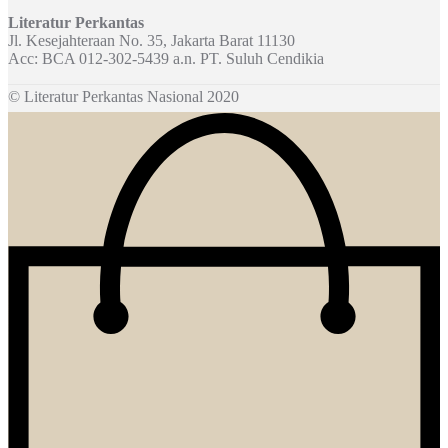
untuk:
Literatur Perkantas
Jl. Kesejahteraan No. 35, Jakarta Barat 11130
Acc: BCA 012-302-5439 a.n. PT. Suluh Cendikia
© Literatur Perkantas Nasional 2020