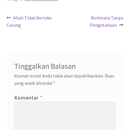
o
er
sA
a
dI
o
p
m
n
Navigasi
k
p
Previous
Next
Allah Tidak Berlaku
Berbicara Tanpa
post:
post:
Curang
Pengetahuan
pos
Tinggalkan Balasan
Alamat email Anda tidak akan dipublikasikan.
Ruas
yang wajib ditandai
*
Komentar
*