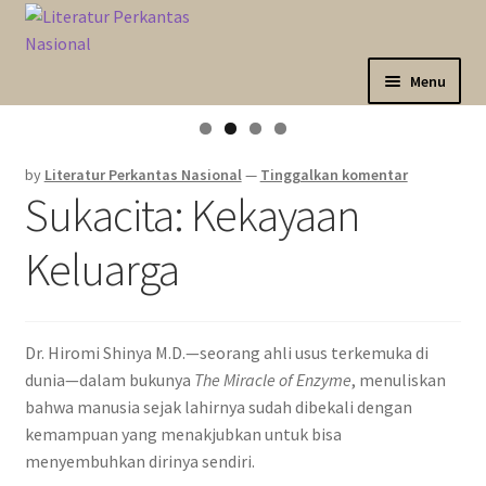
Skip
Langsung
to
ke
navigation
isi
Menu
Expand
Sahabat Anda Bertumbuh
child
by
Literatur Perkantas Nasional
—
Tinggalkan komentar
menu
Expand
Kategori
Sukacita: Kekayaan
child
menu
Expand
Akun Saya
Keluarga
child
menu
Marketplace
Dr. Hiromi Shinya M.D.—seorang ahli usus terkemuka di
Katalog
dunia—dalam bukunya
The Miracle of Enzyme
, menuliskan
bahwa manusia sejak lahirnya sudah dibekali dengan
kemampuan yang menakjubkan untuk bisa
menyembuhkan dirinya sendiri.