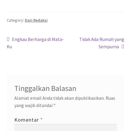
ce
wi
h
le
n
b
tt
at
gr
ke
o
er
sA
a
dI
Category:
Dari Redaksi
o
p
m
n
Navigasi
k
p
Previous
Next
Engkau Berharga di Mata-
Tidak Ada Rumah yang
post:
post:
Ku
Sempurna
pos
Tinggalkan Balasan
Alamat email Anda tidak akan dipublikasikan.
Ruas
yang wajib ditandai
*
Komentar
*