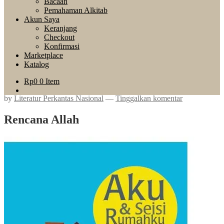
Bacaan
Pemahaman Alkitab
Akun Saya
Keranjang
Checkout
Konfirmasi
Marketplace
Katalog
Rp
0
0 Item
by
Literatur Perkantas Nasional
—
Tinggalkan komentar
Rencana Allah