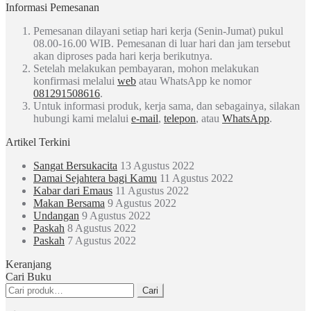
Informasi Pemesanan
Pemesanan dilayani setiap hari kerja (Senin-Jumat) pukul
08.00-16.00 WIB. Pemesanan di luar hari dan jam tersebut
akan diproses pada hari kerja berikutnya.
Setelah melakukan pembayaran, mohon melakukan
konfirmasi melalui
web
atau WhatsApp ke nomor
081291508616
.
Untuk informasi produk, kerja sama, dan sebagainya, silakan
hubungi kami melalui
e-mail
,
telepon
, atau
WhatsApp
.
Artikel Terkini
Sangat Bersukacita
13 Agustus 2022
Damai Sejahtera bagi Kamu
11 Agustus 2022
Kabar dari Emaus
11 Agustus 2022
Makan Bersama
9 Agustus 2022
Undangan
9 Agustus 2022
Paskah
8 Agustus 2022
Paskah
7 Agustus 2022
Keranjang
Cari Buku
Pencarian
Cari
untuk: