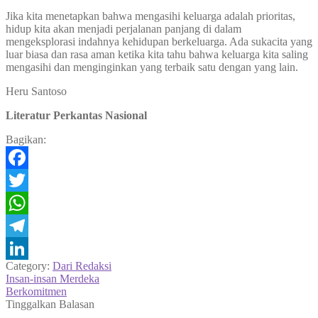
Jika kita menetapkan bahwa mengasihi keluarga adalah prioritas,
hidup kita akan menjadi perjalanan panjang di dalam
mengeksplorasi indahnya kehidupan berkeluarga. Ada sukacita yang
luar biasa dan rasa aman ketika kita tahu bahwa keluarga kita saling
mengasihi dan menginginkan yang terbaik satu dengan yang lain.
Heru Santoso
Literatur Perkantas Nasional
Bagikan:
Facebook
Twitter
WhatsApp
Telegram
Category:
Dari Redaksi
LinkedIn
Navigasi
Previous
Insan-insan Merdeka
post:
Next
Berkomitmen
pos
post:
Tinggalkan Balasan