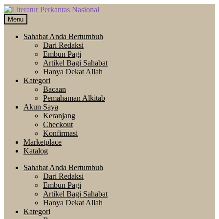
Skip
Langsung
to
ke
Menu
navigation
isi
Sahabat Anda Bertumbuh
Dari Redaksi
Embun Pagi
Artikel Bagi Sahabat
Hanya Dekat Allah
Kategori
Bacaan
Pemahaman Alkitab
Akun Saya
Keranjang
Checkout
Konfirmasi
Marketplace
Katalog
Sahabat Anda Bertumbuh
Dari Redaksi
Embun Pagi
Artikel Bagi Sahabat
Hanya Dekat Allah
Kategori