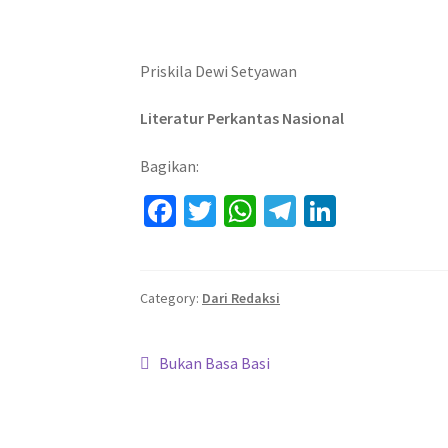
Priskila Dewi Setyawan
Literatur Perkantas Nasional
Bagikan:
Fa
T
W
Te
Li
ce
wi
h
le
n
b
tt
at
gr
ke
o
er
sA
a
dI
Category:
Dari Redaksi
o
p
m
n
Navigasi
k
p
Previous
Bukan Basa Basi
post:
pos