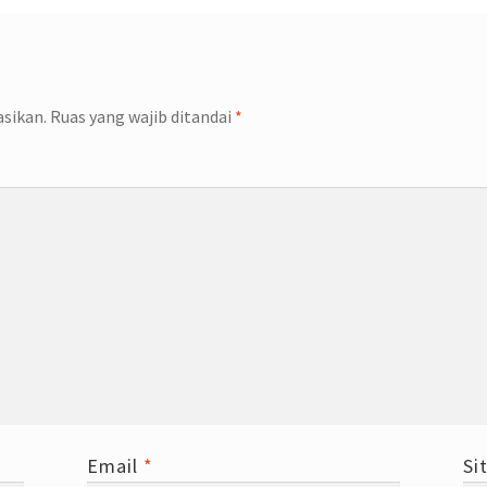
asikan.
Ruas yang wajib ditandai
*
Email
*
Si