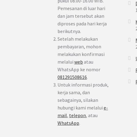
pukul 08.00-16.00 WIB.
Pemesanan di luar hari
dan jam tersebut akan
diproses pada hari kerja
berikutnya.
Setelah melakukan
pembayaran, mohon
melakukan konfirmasi
melalui
web
atau
WhatsApp ke nomor
081291508616
.
Untuk informasi produk,
kerja sama, dan
sebagainya, silakan
hubungi kami melalui
e-
mail
,
telepon
, atau
WhatsApp
.