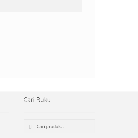
Cari Buku
Cari
Pencarian
untuk: