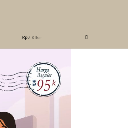
Rp
0
0 Item