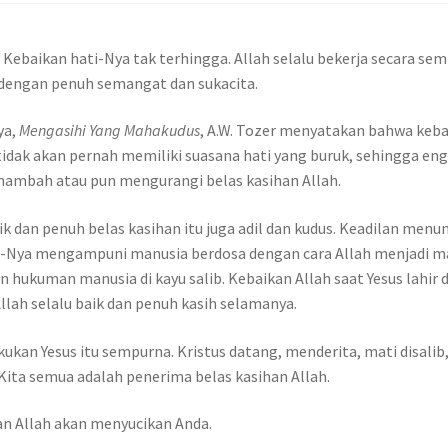
k. Kebaikan hati-Nya tak terhingga. Allah selalu bekerja secara se
dengan penuh semangat dan sukacita.
ya,
Mengasihi Yang Mahakudus
, A.W. Tozer menyatakan bahwa kebai
 tidak akan pernah memiliki suasana hati yang buruk, sehingga e
nambah atau pun mengurangi belas kasihan Allah.
ik dan penuh belas kasihan itu juga adil dan kudus. Keadilan me
n-Nya mengampuni manusia berdosa dengan cara Allah menjadi manu
hukuman manusia di kayu salib. Kebaikan Allah saat Yesus lahir di d
llah selalu baik dan penuh kasih selamanya.
kukan Yesus itu sempurna. Kristus datang, menderita, mati disalib
 Kita semua adalah penerima belas kasihan Allah.
dan Allah akan menyucikan Anda.