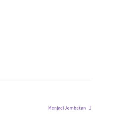
Next
Menjadi Jembatan
post: