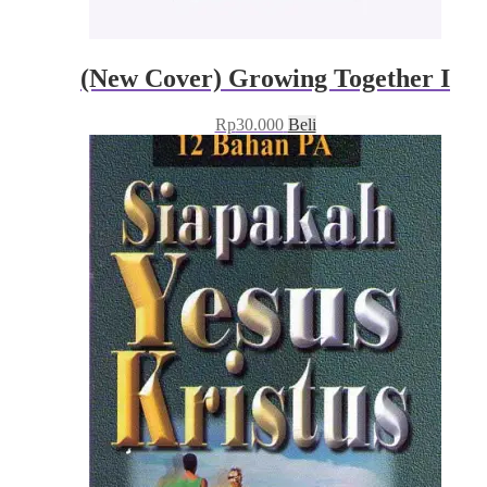
(New Cover) Growing Together I
Rp
30.000
Beli