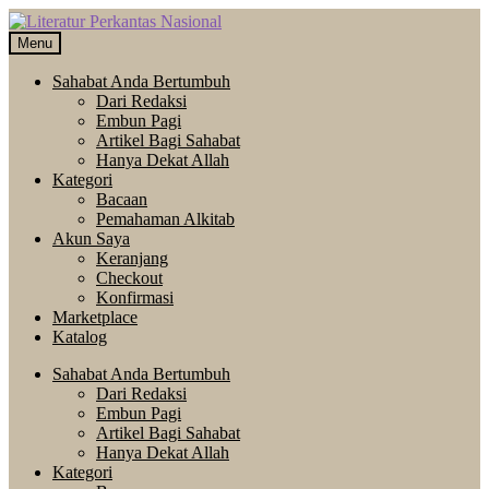
Skip
Langsung
to
ke
Menu
navigation
isi
Sahabat Anda Bertumbuh
Dari Redaksi
Embun Pagi
Artikel Bagi Sahabat
Hanya Dekat Allah
Kategori
Bacaan
Pemahaman Alkitab
Akun Saya
Keranjang
Checkout
Konfirmasi
Marketplace
Katalog
Sahabat Anda Bertumbuh
Dari Redaksi
Embun Pagi
Artikel Bagi Sahabat
Hanya Dekat Allah
Kategori