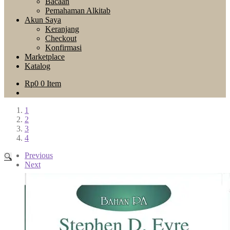
Bacaan
Pemahaman Alkitab
Akun Saya
Keranjang
Checkout
Konfirmasi
Marketplace
Katalog
Rp
0
0 Item
1
2
3
4
Previous
🔍
Next