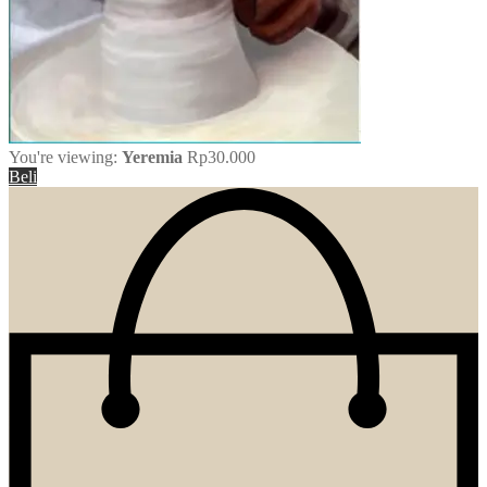
You're viewing:
Yeremia
Rp
30.000
Beli