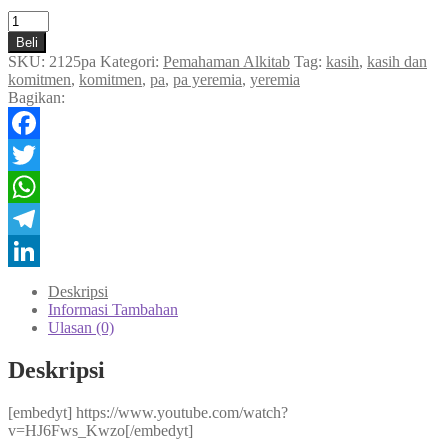
Kuantitas
Yeremia
Beli
SKU:
2125pa
Kategori:
Pemahaman Alkitab
Tag:
kasih
,
kasih dan
komitmen
,
komitmen
,
pa
,
pa yeremia
,
yeremia
Bagikan:
Facebook
Twitter
WhatsApp
Telegram
LinkedIn
Deskripsi
Informasi Tambahan
Ulasan (0)
Deskripsi
[embedyt] https://www.youtube.com/watch?
v=HJ6Fws_Kwzo[/embedyt]