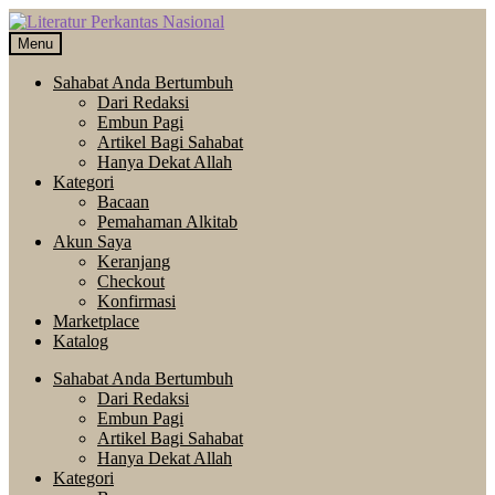
Skip
Langsung
to
ke
Menu
navigation
isi
Sahabat Anda Bertumbuh
Dari Redaksi
Embun Pagi
Artikel Bagi Sahabat
Hanya Dekat Allah
Kategori
Bacaan
Pemahaman Alkitab
Akun Saya
Keranjang
Checkout
Konfirmasi
Marketplace
Katalog
Sahabat Anda Bertumbuh
Dari Redaksi
Embun Pagi
Artikel Bagi Sahabat
Hanya Dekat Allah
Kategori