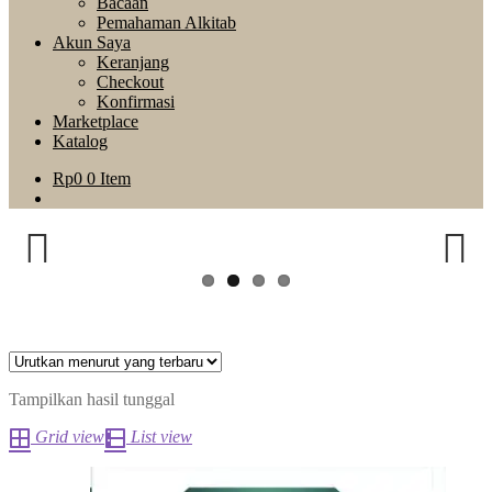
Bacaan
Pemahaman Alkitab
Akun Saya
Keranjang
Checkout
Konfirmasi
Marketplace
Katalog
Rp
0
0 Item
Previous
Next
Tampilkan hasil tunggal
Grid view
List view