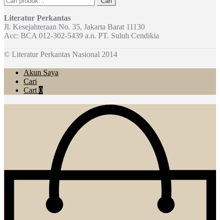
Cari
untuk:
Literatur Perkantas
Jl. Kesejahteraan No. 35, Jakarta Barat 11130
Acc: BCA 012-302-5439 a.n. PT. Suluh Cendikia
© Literatur Perkantas Nasional 2014
Akun Saya
Cari
Cart
0