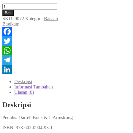
Kuantitas
Virtual
Beli
Reality
SKU:
9072
Kategori:
Bacaan
Church:
Bagikan:
Perangkap
&
Peluang
Facebook
Twitter
WhatsApp
Telegram
LinkedIn
Deskripsi
Informasi Tambahan
Ulasan (0)
Deskripsi
Penulis: Darrell Bock & J. Armstrong
ISBN: 978-602-0904-93-1