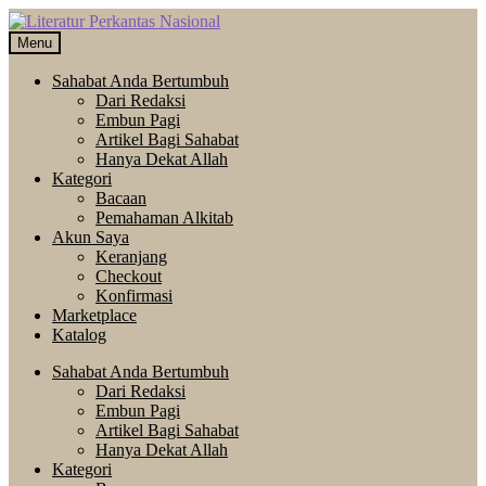
Skip
Langsung
to
ke
Menu
navigation
isi
Sahabat Anda Bertumbuh
Dari Redaksi
Embun Pagi
Artikel Bagi Sahabat
Hanya Dekat Allah
Kategori
Bacaan
Pemahaman Alkitab
Akun Saya
Keranjang
Checkout
Konfirmasi
Marketplace
Katalog
Sahabat Anda Bertumbuh
Dari Redaksi
Embun Pagi
Artikel Bagi Sahabat
Hanya Dekat Allah
Kategori