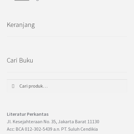
Keranjang
Cari Buku
Cari
Pencarian
untuk:
Literatur Perkantas
Jl. Kesejahteraan No. 35, Jakarta Barat 11130
Acc: BCA 012-302-5439 a.n. PT. Suluh Cendikia