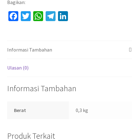
Bagikan:
Fa
T
W
Te
Li
ce
wi
h
le
n
b
tt
at
gr
ke
o
er
sA
a
dI
Informasi Tambahan
o
p
m
n
k
p
Ulasan (0)
Informasi Tambahan
Berat
0,3 kg
Produk Terkait