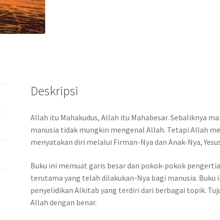
o
er
sA
a
dI
o
p
m
n
k
p
Deskripsi
Allah itu Mahakudus, Allah itu Mahabesar. Sebaliknya man
manusia tidak mungkin mengenal Allah. Tetapi Allah m
menyatakan diri melalui Firman-Nya dan Anak-Nya, Yesus
Buku ini memuat garis besar dan pokok-pokok pengerti
terutama yang telah dilakukan-Nya bagi manusia. Buku i
penyelidikan Alkitab yang terdiri dari berbagai topik.
Allah dengan benar.