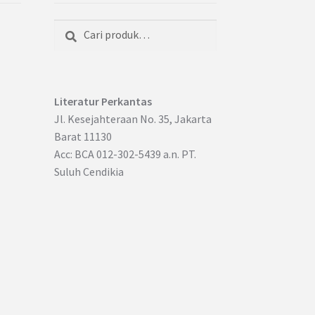
Cari
Pencarian
untuk:
Literatur Perkantas
Jl. Kesejahteraan No. 35, Jakarta
Barat 11130
Acc: BCA 012-302-5439 a.n. PT.
Suluh Cendikia