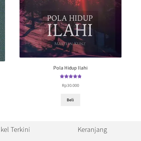
Pola Hidup Ilahi
Dinilai
5.00
Rp
30.000
dari 5
Beli
ikel Terkini
Keranjang