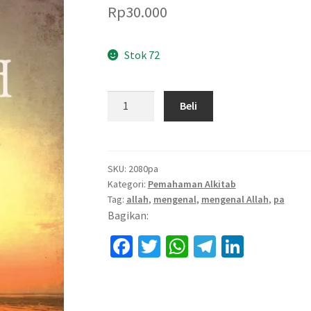
Rp
30.000
Stok 72
Kuantitas
Beli
Mengenal
Allah
SKU:
2080pa
Kategori:
Pemahaman Alkitab
Tag:
allah
,
mengenal
,
mengenal Allah
,
pa
Bagikan:
Fa
T
W
Te
Li
ce
wi
h
le
n
b
tt
at
gr
ke