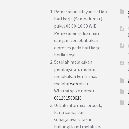
Pemesanan dilayani setiap
hari kerja (Senin-Jumat)
pukul 08.00-16.00 WIB.
Pemesanan di luar hari
dan jam tersebut akan
diproses pada hari kerja
berikutnya.
Setelah melakukan
pembayaran, mohon
melakukan konfirmasi
melalui
web
atau
WhatsApp ke nomor
081291508616
.
Untuk informasi produk,
kerja sama, dan
sebagainya, silakan
hubungi kami melalui
e-