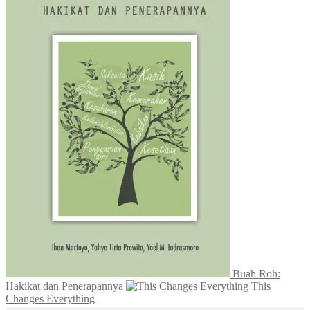
Buah Roh:
Hakikat dan Penerapannya
This
Changes Everything