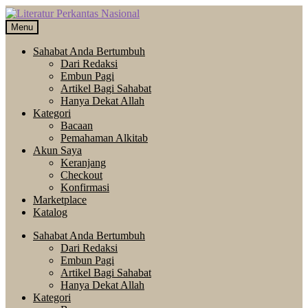
Skip
Langsung
to
ke
Menu
navigation
isi
Sahabat Anda Bertumbuh
Dari Redaksi
Embun Pagi
Artikel Bagi Sahabat
Hanya Dekat Allah
Kategori
Bacaan
Pemahaman Alkitab
Akun Saya
Keranjang
Checkout
Konfirmasi
Marketplace
Katalog
Sahabat Anda Bertumbuh
Dari Redaksi
Embun Pagi
Artikel Bagi Sahabat
Hanya Dekat Allah
Kategori