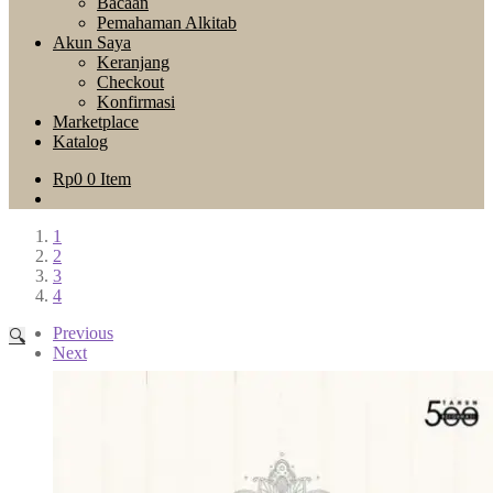
Bacaan
Pemahaman Alkitab
Akun Saya
Keranjang
Checkout
Konfirmasi
Marketplace
Katalog
Rp
0
0 Item
1
2
3
4
Previous
🔍
Next