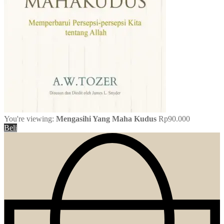
You're viewing:
Mengasihi Yang Maha Kudus
Rp
90.000
Beli