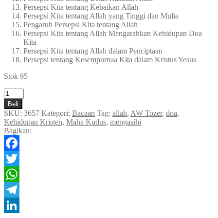
Persepsi Kita tentang Kebaikan Allah
Persepsi Kita tentang Allah yang Tinggi dan Mulia
Pengaruh Persepsi Kita tentang Allah
Persepsi Kita tentang Allah Mengarahkan Kehidupan Doa
Kita
Persepsi Kita tentang Allah dalam Penciptaan
Persepsi tentang Kesempurnaa Kita dalam Kristus Yesus
Stok 95
Kuantitas
Mengasihi
Beli
Yang
SKU:
3657
Kategori:
Bacaan
Tag:
allah
,
AW Tozer
,
doa
,
Maha
Kehidupan Kristen
,
Maha Kudus
,
mengasihi
Kudus
Bagikan:
Facebook
Twitter
WhatsApp
Telegram