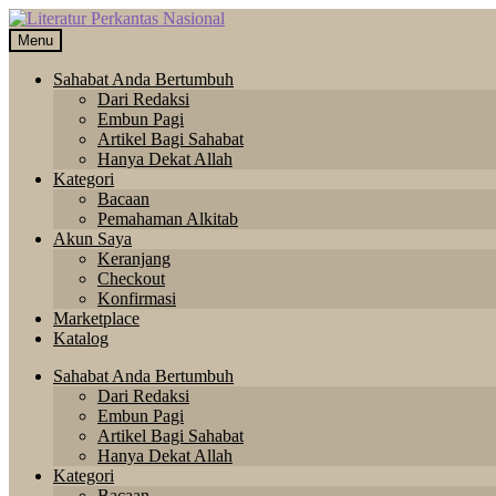
Skip
Langsung
to
ke
Menu
navigation
isi
Sahabat Anda Bertumbuh
Dari Redaksi
Embun Pagi
Artikel Bagi Sahabat
Hanya Dekat Allah
Kategori
Bacaan
Pemahaman Alkitab
Akun Saya
Keranjang
Checkout
Konfirmasi
Marketplace
Katalog
Sahabat Anda Bertumbuh
Dari Redaksi
Embun Pagi
Artikel Bagi Sahabat
Hanya Dekat Allah
Kategori
Bacaan