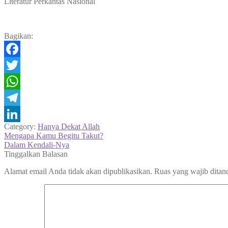
Literatur Perkantas Nasional
Bagikan:
Facebook
Twitter
WhatsApp
Telegram
Category:
Hanya Dekat Allah
LinkedIn
Navigasi
Previous
Mengapa Kamu Begitu Takut?
post:
Next
Dalam Kendali-Nya
pos
post:
Tinggalkan Balasan
Alamat email Anda tidak akan dipublikasikan.
Ruas yang wajib ditan