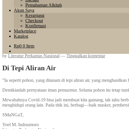
Pemahaman Alkitab
Akun Saya
Keranjang
Checkout
Konfirmasi
Marketplace
Katalog
Rp
0
0 Item
by
Literatur Perkantas Nasional
—
Tinggalkan komentar
Di Tepi Aliran Air
”Ia seperti pohon, yang ditanam di tepi aliran air, yang menghasilk
Demikianlah pernyataan iman pemazmur. Selama pohon itu tetap tumbuh
Mewabahnya Covid-19 bisa jadi membuat kita gamang, tak tahu berbu
menghidupi orang lain. Pada titik ini, berbagi—baik masker, pember
SMaNGaT,
Yoel M. Indrasmoro