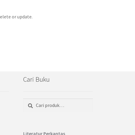
elete or update.
Cari Buku
Cari
Pencarian
untuk:
Literatur Perkantas