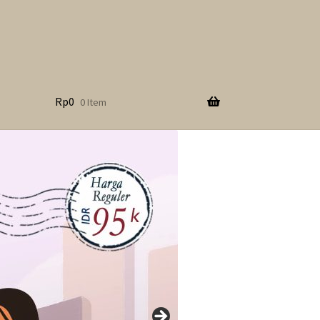
Rp
0
0 Item