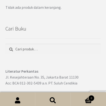
Tidak ada produk dalam keranjang.
Cari Buku
Cari
Pencarian
untuk:
Literatur Perkantas
Jl. Kesejahteraan No. 35, Jakarta Barat 11130
Acc: BCA 012-302-5439 a.n. PT. Suluh Cendikia
0
Cari
Pencarian
© Literatur Perkantas Nasional 2022