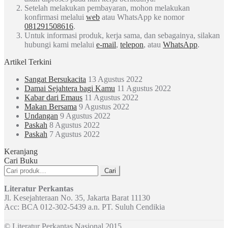
Setelah melakukan pembayaran, mohon melakukan
konfirmasi melalui
web
atau WhatsApp ke nomor
081291508616
.
Untuk informasi produk, kerja sama, dan sebagainya, silakan
hubungi kami melalui
e-mail
,
telepon
, atau
WhatsApp
.
Artikel Terkini
Sangat Bersukacita
13 Agustus 2022
Damai Sejahtera bagi Kamu
11 Agustus 2022
Kabar dari Emaus
11 Agustus 2022
Makan Bersama
9 Agustus 2022
Undangan
9 Agustus 2022
Paskah
8 Agustus 2022
Paskah
7 Agustus 2022
Keranjang
Cari Buku
Pencarian
Cari
untuk:
Literatur Perkantas
Jl. Kesejahteraan No. 35, Jakarta Barat 11130
Acc: BCA 012-302-5439 a.n. PT. Suluh Cendikia
© Literatur Perkantas Nasional 2015