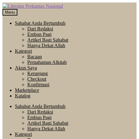
Skip
Langsung
to
ke
Menu
navigation
isi
Sahabat Anda Bertumbuh
Dari Redaksi
Embun Pagi
Artikel Bagi Sahabat
Hanya Dekat Allah
Kategori
Bacaan
Pemahaman Alkitab
Akun Saya
Keranjang
Checkout
Konfirmasi
Marketplace
Katalog
Sahabat Anda Bertumbuh
Dari Redaksi
Embun Pagi
Artikel Bagi Sahabat
Hanya Dekat Allah
Kategori