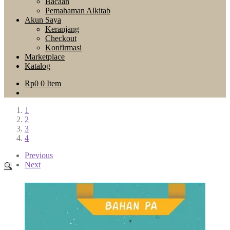
Bacaan
Pemahaman Alkitab
Akun Saya
Keranjang
Checkout
Konfirmasi
Marketplace
Katalog
Rp
0
0 Item
1
2
3
4
Previous
Next
🔍