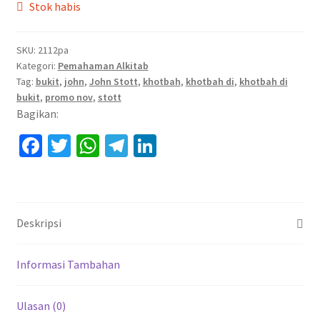
Stok habis
SKU:
2112pa
Kategori:
Pemahaman Alkitab
Tag:
bukit
,
john
,
John Stott
,
khotbah
,
khotbah di
,
khotbah di
bukit
,
promo nov
,
stott
Bagikan:
Fa
T
W
Te
Li
ce
wi
h
le
n
b
tt
at
gr
ke
o
er
sA
a
dI
Deskripsi
o
p
m
n
k
p
Informasi Tambahan
Ulasan (0)