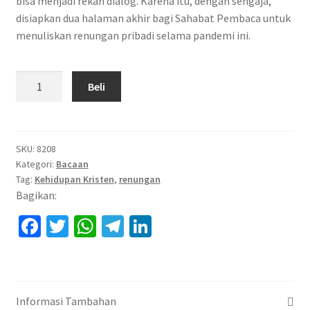
bisa menjadi rekan dialog. Karena itu, dengan sengaja,
disiapkan dua halaman akhir bagi Sahabat Pembaca untuk
menuliskan renungan pribadi selama pandemi ini.
Kuantitas
Beli
Hanya
Dekat
Allah:
SKU:
8208
149
Kategori:
Bacaan
Renungan
Tag:
Kehidupan Kristen
,
renungan
Bagikan:
Kitab
Fa
T
W
Te
Li
Mazmur
Kala
ce
wi
h
le
n
Pandemi
b
tt
at
gr
ke
o
er
sA
a
dI
Informasi Tambahan