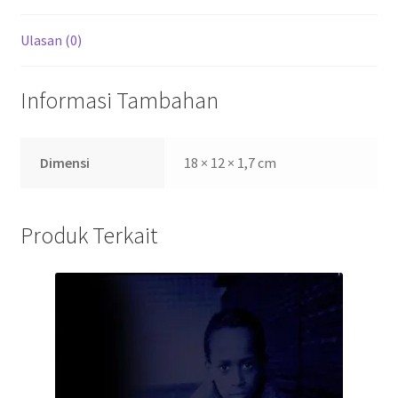
o
p
m
n
k
p
Ulasan (0)
Informasi Tambahan
Dimensi
18 × 12 × 1,7 cm
Produk Terkait