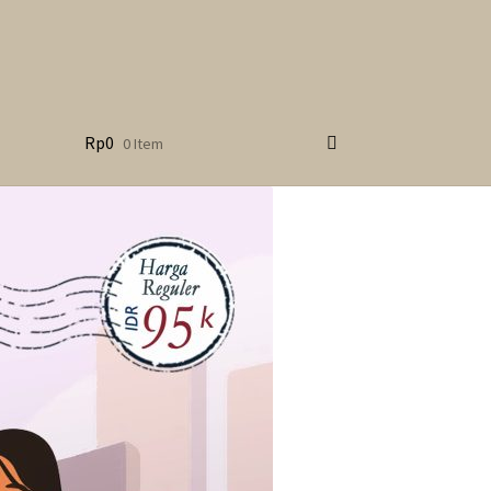
Rp
0
0 Item