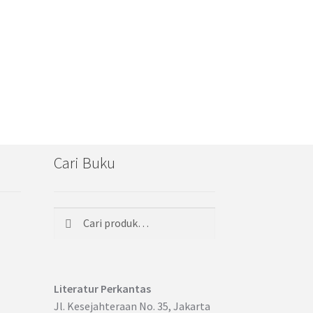
Cari Buku
Cari
Pencarian
untuk:
Literatur Perkantas
Jl. Kesejahteraan No. 35, Jakarta