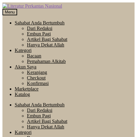
Skip
Langsung
to
ke
Menu
navigation
isi
Sahabat Anda Bertumbuh
Dari Redaksi
Embun Pagi
Artikel Bagi Sahabat
Hanya Dekat Allah
Kategori
Bacaan
Pemahaman Alkitab
Akun Saya
Keranjang
Checkout
Konfirmasi
Marketplace
Katalog
Sahabat Anda Bertumbuh
Dari Redaksi
Embun Pagi
Artikel Bagi Sahabat
Hanya Dekat Allah
Kategori