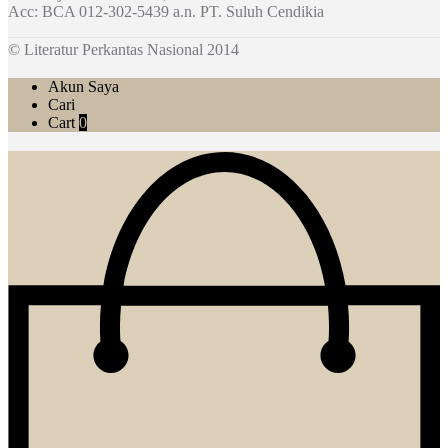
Acc: BCA 012-302-5439 a.n. PT. Suluh Cendikia
© Literatur Perkantas Nasional 2014
Akun Saya
Cari
Cart
0