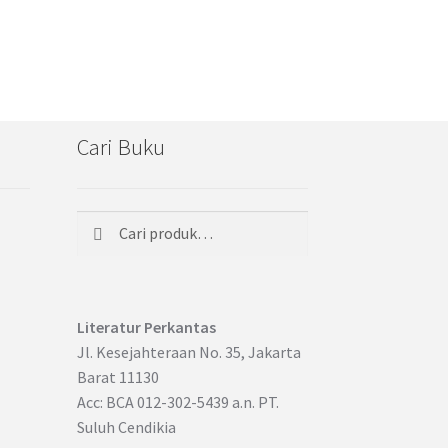
Cari Buku
Cari
Pencarian
untuk:
Literatur Perkantas
Jl. Kesejahteraan No. 35, Jakarta
Barat 11130
Acc: BCA 012-302-5439 a.n. PT.
Suluh Cendikia