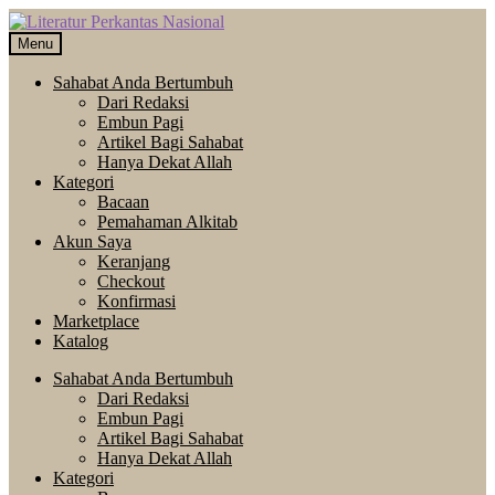
Skip
Langsung
to
ke
Menu
navigation
isi
Sahabat Anda Bertumbuh
Dari Redaksi
Embun Pagi
Artikel Bagi Sahabat
Hanya Dekat Allah
Kategori
Bacaan
Pemahaman Alkitab
Akun Saya
Keranjang
Checkout
Konfirmasi
Marketplace
Katalog
Sahabat Anda Bertumbuh
Dari Redaksi
Embun Pagi
Artikel Bagi Sahabat
Hanya Dekat Allah
Kategori