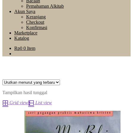
Bacaan
Pemahaman Alkitab
Akun Saya
Keranjang
Checkout
Konfirmasi
Marketplace
Katalog
Rp
0
0 Item
Tampilkan hasil tunggal
Grid view
List view