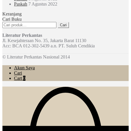
Paskah
7 Agustus 2022
Keranjang
Cari Buku
Pencarian
Cari
untuk:
Literatur Perkantas
Jl. Kesejahteraan No. 35, Jakarta Barat 11130
Acc: BCA 012-302-5439 a.n. PT. Suluh Cendikia
© Literatur Perkantas Nasional 2014
Akun Saya
Cari
Cart
0