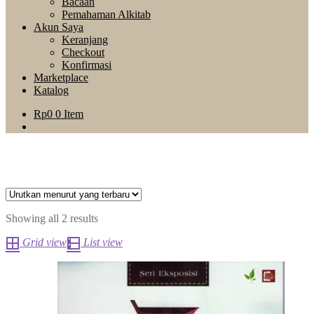
Bacaan
Pemahaman Alkitab
Akun Saya
Keranjang
Checkout
Konfirmasi
Marketplace
Katalog
Rp
0
0 Item
Showing all 2 results
Grid view
List view