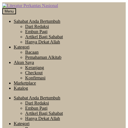
Skip
Langsung
to
ke
Menu
navigation
isi
Sahabat Anda Bertumbuh
Dari Redaksi
Embun Pagi
Artikel Bagi Sahabat
Hanya Dekat Allah
Kategori
Bacaan
Pemahaman Alkitab
Akun Saya
Keranjang
Checkout
Konfirmasi
Marketplace
Katalog
Sahabat Anda Bertumbuh
Dari Redaksi
Embun Pagi
Artikel Bagi Sahabat
Hanya Dekat Allah
Kategori