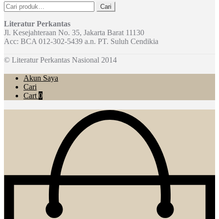
Pencarian
Cari
untuk:
Literatur Perkantas
Jl. Kesejahteraan No. 35, Jakarta Barat 11130
Acc: BCA 012-302-5439 a.n. PT. Suluh Cendikia
© Literatur Perkantas Nasional 2014
Akun Saya
Cari
Cart
0