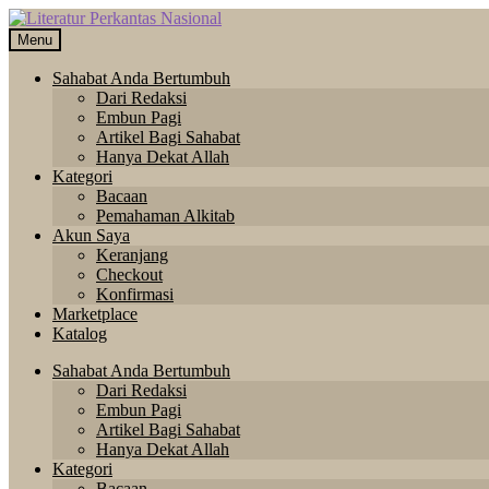
Skip
Langsung
to
ke
Menu
navigation
isi
Sahabat Anda Bertumbuh
Dari Redaksi
Embun Pagi
Artikel Bagi Sahabat
Hanya Dekat Allah
Kategori
Bacaan
Pemahaman Alkitab
Akun Saya
Keranjang
Checkout
Konfirmasi
Marketplace
Katalog
Sahabat Anda Bertumbuh
Dari Redaksi
Embun Pagi
Artikel Bagi Sahabat
Hanya Dekat Allah
Kategori
Bacaan