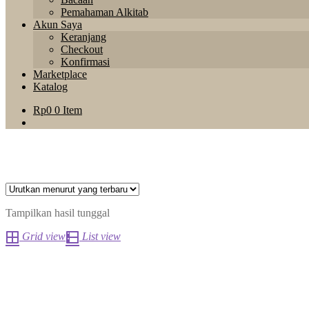
Pemahaman Alkitab
Akun Saya
Keranjang
Checkout
Konfirmasi
Marketplace
Katalog
Rp
0
0 Item
Tampilkan hasil tunggal
Grid view
List view