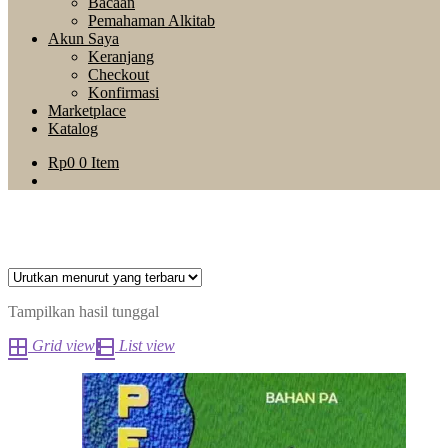
Bacaan
Pemahaman Alkitab
Akun Saya
Keranjang
Checkout
Konfirmasi
Marketplace
Katalog
Rp
0
0 Item
Tampilkan hasil tunggal
Grid view
List view