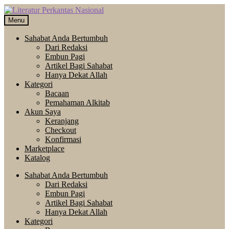
Skip
Langsung
to
ke
Menu
navigation
isi
Sahabat Anda Bertumbuh
Dari Redaksi
Embun Pagi
Artikel Bagi Sahabat
Hanya Dekat Allah
Kategori
Bacaan
Pemahaman Alkitab
Akun Saya
Keranjang
Checkout
Konfirmasi
Marketplace
Katalog
Sahabat Anda Bertumbuh
Dari Redaksi
Embun Pagi
Artikel Bagi Sahabat
Hanya Dekat Allah
Kategori