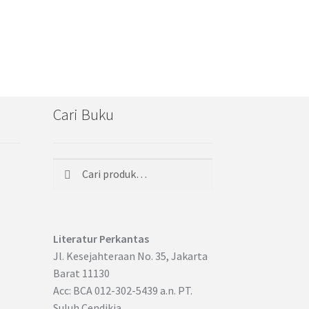
Cari Buku
Cari
Pencarian
untuk:
Literatur Perkantas
Jl. Kesejahteraan No. 35, Jakarta
Barat 11130
Acc: BCA 012-302-5439 a.n. PT.
Suluh Cendikia