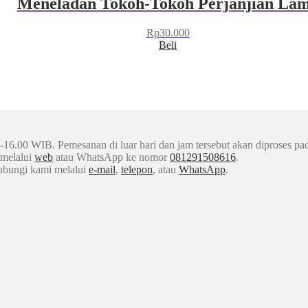
Meneladan Tokoh-Tokoh Perjanjian La
Rp
30.000
Beli
-16.00 WIB. Pemesanan di luar hari dan jam tersebut akan diproses pad
 melalui
web
atau WhatsApp ke nomor
081291508616
.
hubungi kami melalui
e-mail
,
telepon
, atau
WhatsApp
.