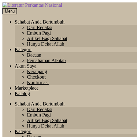
Skip
Langsung
to
ke
Menu
navigation
isi
Sahabat Anda Bertumbuh
Dari Redaksi
Embun Pagi
Artikel Bagi Sahabat
Hanya Dekat Allah
Kategori
Bacaan
Pemahaman Alkitab
Akun Saya
Keranjang
Checkout
Konfirmasi
Marketplace
Katalog
Sahabat Anda Bertumbuh
Dari Redaksi
Embun Pagi
Artikel Bagi Sahabat
Hanya Dekat Allah
Kategori
Bacaan