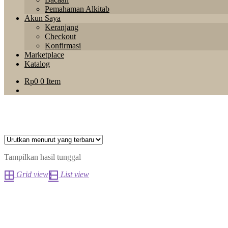
Pemahaman Alkitab
Akun Saya
Keranjang
Checkout
Konfirmasi
Marketplace
Katalog
Rp
0
0 Item
Tampilkan hasil tunggal
Grid view
List view