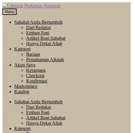
Skip
Langsung
to
ke
Menu
navigation
isi
Sahabat Anda Bertumbuh
Dari Redaksi
Embun Pagi
Artikel Bagi Sahabat
Hanya Dekat Allah
Kategori
Bacaan
Pemahaman Alkitab
Akun Saya
Keranjang
Checkout
Konfirmasi
Marketplace
Katalog
Sahabat Anda Bertumbuh
Dari Redaksi
Embun Pagi
Artikel Bagi Sahabat
Hanya Dekat Allah
Kategori