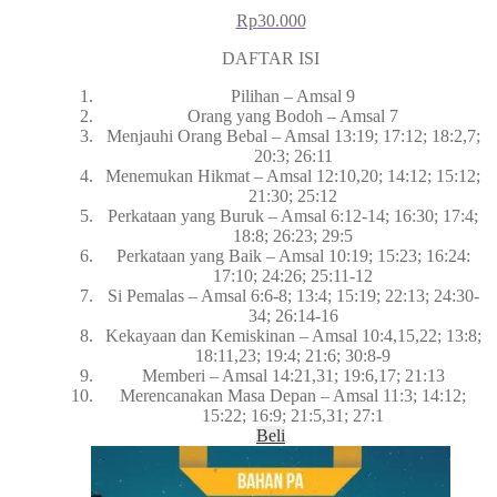
Rp
30.000
DAFTAR ISI
Pilihan – Amsal 9
Orang yang Bodoh – Amsal 7
Menjauhi Orang Bebal – Amsal 13:19; 17:12; 18:2,7;
20:3; 26:11
Menemukan Hikmat – Amsal 12:10,20; 14:12; 15:12;
21:30; 25:12
Perkataan yang Buruk – Amsal 6:12-14; 16:30; 17:4;
18:8; 26:23; 29:5
Perkataan yang Baik – Amsal 10:19; 15:23; 16:24:
17:10; 24:26; 25:11-12
Si Pemalas – Amsal 6:6-8; 13:4; 15:19; 22:13; 24:30-
34; 26:14-16
Kekayaan dan Kemiskinan – Amsal 10:4,15,22; 13:8;
18:11,23; 19:4; 21:6; 30:8-9
Memberi – Amsal 14:21,31; 19:6,17; 21:13
Merencanakan Masa Depan – Amsal 11:3; 14:12;
15:22; 16:9; 21:5,31; 27:1
Beli