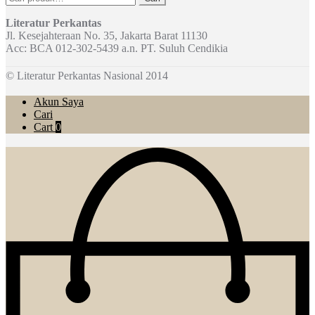
untuk:
Literatur Perkantas
Jl. Kesejahteraan No. 35, Jakarta Barat 11130
Acc: BCA 012-302-5439 a.n. PT. Suluh Cendikia
© Literatur Perkantas Nasional 2014
Akun Saya
Cari
Cart
0