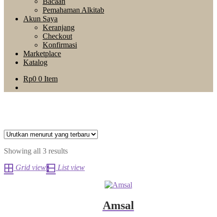
Bacaan
Pemahaman Alkitab
Akun Saya
Keranjang
Checkout
Konfirmasi
Marketplace
Katalog
Rp
0
0 Item
Showing all 3 results
Grid view
List view
Amsal