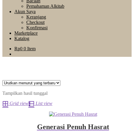
Bacaan
Pemahaman Alkitab
Akun Saya
Keranjang
Checkout
Konfirmasi
Marketplace
Katalog
Rp
0
0 Item
Tampilkan hasil tunggal
Grid view
List view
Generasi Penuh Hasrat