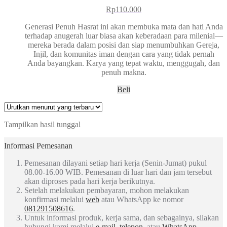
Rp
110.000
Generasi Penuh Hasrat ini akan membuka mata dan hati Anda
terhadap anugerah luar biasa akan keberadaan para milenial—
mereka berada dalam posisi dan siap menumbuhkan Gereja,
Injil, dan komunitas iman dengan cara yang tidak pernah
Anda bayangkan. Karya yang tepat waktu, menggugah, dan
penuh makna.
Beli
Tampilkan hasil tunggal
Informasi Pemesanan
Pemesanan dilayani setiap hari kerja (Senin-Jumat) pukul
08.00-16.00 WIB. Pemesanan di luar hari dan jam tersebut
akan diproses pada hari kerja berikutnya.
Setelah melakukan pembayaran, mohon melakukan
konfirmasi melalui
web
atau WhatsApp ke nomor
081291508616
.
Untuk informasi produk, kerja sama, dan sebagainya, silakan
hubungi kami melalui
e-mail
,
telepon
, atau
WhatsApp
.