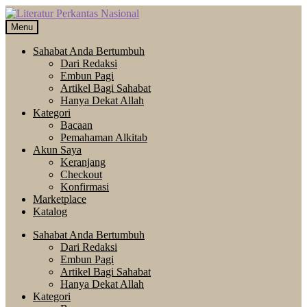
Skip
Langsung
to
ke
Menu
navigation
isi
Sahabat Anda Bertumbuh
Dari Redaksi
Embun Pagi
Artikel Bagi Sahabat
Hanya Dekat Allah
Kategori
Bacaan
Pemahaman Alkitab
Akun Saya
Keranjang
Checkout
Konfirmasi
Marketplace
Katalog
Sahabat Anda Bertumbuh
Dari Redaksi
Embun Pagi
Artikel Bagi Sahabat
Hanya Dekat Allah
Kategori